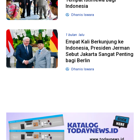
Indonesia
Dhanis Iswara
1 tahun lalu
10 bulan lalu
Banyak Gugatan di
KPU Batalka
Pilkada 2024, Legislator
Keputusan 
1 bulan lalu
Ragukan SDM Bawaslu
Capres-Caw
Empat Kali Berkunjung ke
Dirahasiaka
Indonesia, Presiden Jerman
Sebut Jakarta Sangat Penting
bagi Berlin
Dhanis Iswara