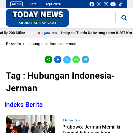
Sabtu, 08 Agu 2026
MENU
situs slot gacor
mancingduit
Rp200 Miliar
Imigrasi Tunda Keberangkatan 8.287 Korban
3 jam lalu
Beranda
Hubungan Indonesia-Jerman
Tag : Hubungan Indonesia-
Jerman
Indeks Berita
1 bulan lalu
Prabowo: Jerman Memiliki
Tempat Istimewa bagi