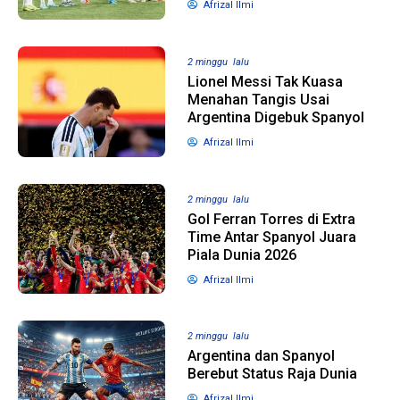
Afrizal Ilmi
12 bulan lalu
1 tahun lalu
2 minggu lalu
Banyak Kepala Daerah
Catat! Dua D
Lionel Messi Tak Kuasa
Terjerat Korupsi,
Gelar Pilkad
Menahan Tangis Usai
Legislator Komisi II
Agustus, da
Argentina Digebuk Spanyol
Dorong Pilkada Lewat
Tiga Daerah 
Afrizal Ilmi
DPRD
Agustus
2 minggu lalu
Gol Ferran Torres di Extra
Time Antar Spanyol Juara
Piala Dunia 2026
Afrizal Ilmi
2 minggu lalu
Argentina dan Spanyol
Berebut Status Raja Dunia
Afrizal Ilmi