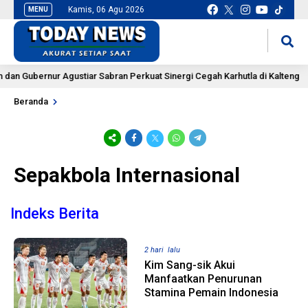
Kamis, 06 Agu 2026
MENU
situs slot gacor
mancingduit
Gubernur Agustiar Sabran Perkuat Sinergi Cegah Karhutla di Kalteng
Beranda
Sepakbola Internasional
Indeks Berita
2 hari lalu
Kim Sang-sik Akui
Manfaatkan Penurunan
Stamina Pemain Indonesia