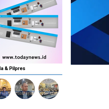
da & Pilpres
1
1
1
10
tahun
tahun
tahun
bulan
lalu
lalu
lalu
lalu
ak
Catat!
Tak
Banyak
KPU
la
Dua
Ingin
Gugatan
Batalkan
ah
Daerah
Ada
di
Keputusan