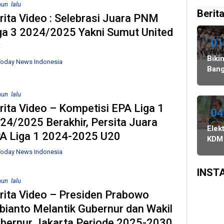
hun lalu
Ini
Celah
Pilkada
Dokumen
Terje
Berita
Gelar
pada
2024,
Capres-
Korup
rita Video : Selebrasi Juara PNM
Pilkada
PSU
Legislator
Cawapres
Legis
ga 3 2024/2025 Yakni Sumut United
Ulang
dan
Ragukan
Dirahasiakan
Komi
01
C
27
Pilkada
SDM
II
Agustus,
Ulang,
Bawaslu
Doro
Biki
oday News Indonesia
dan
Komisi
Pilka
Bang
PSU
II
Lewa
Danc
di
Minta
DPR
Indo
hun lalu
Tiga
KPU-
WAT
rita Video – Kompetisi EPA Liga 1
Daerah
Bawaslu
Juar
04
24/2025 Berakhir, Persita Juara
Digelar
Maksimalkan
3
Elekt
6
Kinerja
Keju
A Liga 1 2024-2025 U20
KDM
Agustus
Seluruh
Dan
Sali
oday News Indonesia
SDM
Asia
Pra
Sing
di
INST
Surv
hun lalu
SMR
rita Video – Presiden Prabowo
Peng
bianto Melantik Gubernur dan Wakil
Siny
bernur Jakarta Periode 2025-2030
Popu