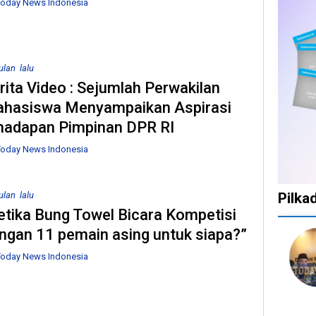
oday News Indonesia
ulan lalu
rita Video : Sejumlah Perwakilan
hasiswa Menyampaikan Aspirasi
hadapan Pimpinan DPR RI
oday News Indonesia
ulan lalu
Pilka
etika Bung Towel Bicara Kompetisi
ngan 11 pemain asing untuk siapa?”
1
1
1
10
1
tahun
tahun
tahun
bulan
tahun
oday News Indonesia
lalu
lalu
lalu
lalu
lalu
Catat!
Tak
Banyak
KPU
Bany
Dua
Ingin
Gugatan
Batalkan
Kepa
Daerah
Ada
di
Keputusan
Daer