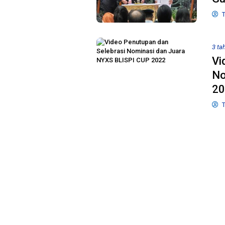
T
3 ta
Vi
No
20
T