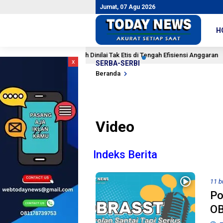
Jumat, 07 Agu 2026
H
aji Kepala Daerah Dinilai Tak Etis di Tengah Efisiensi Anggaran
4 ja
x
SERBA-SERBI
Beranda
Video
Indeks Berita
11 b
Po
OB