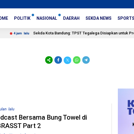
OME
POLITIK
NASIONAL
DAERAH
SEKDA NEWS
SPORT
Sekda Kota Bandung: TPST Tegalega Disiapkan untuk Produksi Brike
m lalu
ulan lalu
dcast Bersama Bung Towel di
RASST Part 2