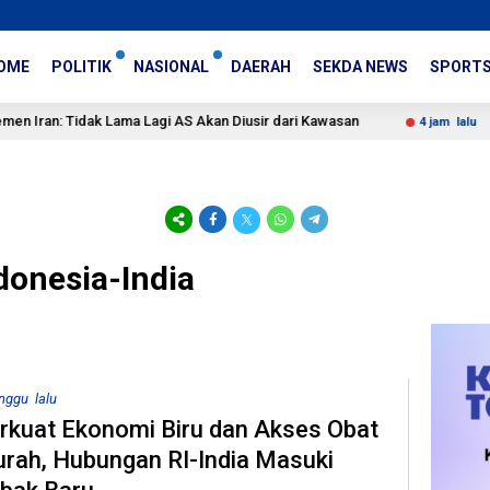
OME
POLITIK
NASIONAL
DAERAH
SEKDA NEWS
SPORT
 Tidak Lama Lagi AS Akan Diusir dari Kawasan
Menkeu P
4 jam lalu
donesia-India
nggu lalu
rkuat Ekonomi Biru dan Akses Obat
rah, Hubungan RI-India Masuki