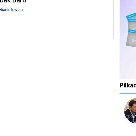
bak Baru
hanis Iswara
Pilka
1
1
1
10
tahun
tahun
tahun
bulan
lalu
lalu
lalu
lalu
Catat!
Tak
Banyak
KPU
Dua
Ingin
Gugatan
Bata
Daerah
Ada
di
Kepu