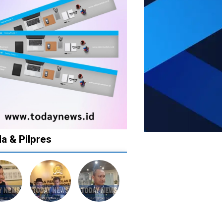
da & Pilpres
12
1
1
1
bulan
tahun
tahun
tahun
lalu
lalu
lalu
lalu
Banyak
Catat!
Tak
Banyak
lkan
Kepala
Dua
Ingin
Gugatan
tusan
Daerah
Daerah
Ada
di