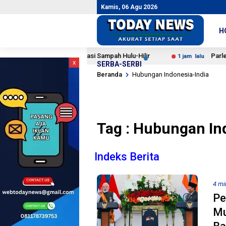
Kamis, 06 Agu 2026
H
 Desak Transformasi Sampah Hulu-Hilir
Parlemen Iran:
1 jam lalu
x
SERBA-SERBI
Beranda
Hubungan Indonesia-India
Tag : Hubungan In
Indeks Berita
4 mi
Pe
Mu