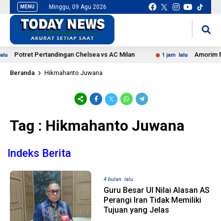
Minggu, 09 Agu 2026
MENU
situs slot gacor
mancingduit
Potret Pertandingan Chelsea vs AC Milan
Amorim Puj
u
1 jam lalu
Beranda
Hikmahanto Juwana
Tag : Hikmahanto Juwana
Indeks Berita
4 bulan lalu
Guru Besar UI Nilai Alasan AS
Perangi Iran Tidak Memiliki
Tujuan yang Jelas