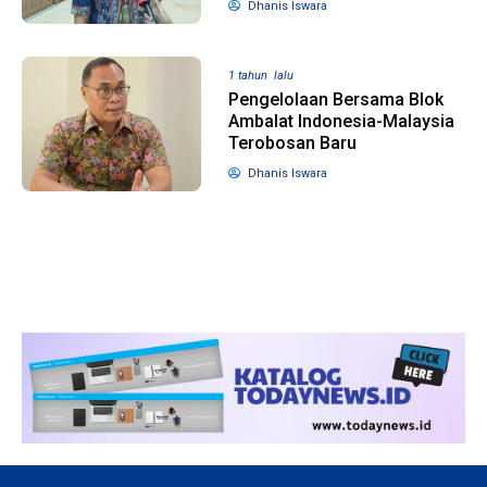
Dhanis Iswara
1 tahun lalu
10 bulan lalu
1 tahun lalu
Banyak Gugatan di
KPU Batalka
Pengelolaan Bersama Blok
Pilkada 2024, Legislator
Keputusan 
Ambalat Indonesia-Malaysia
Ragukan SDM Bawaslu
Capres-Caw
Terobosan Baru
Dirahasiaka
Dhanis Iswara