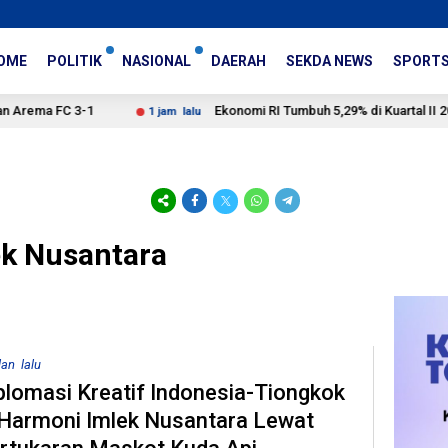
OME
POLITIK
NASIONAL
DAERAH
SEKDA NEWS
SPORT
FC 3-1
Ekonomi RI Tumbuh 5,29% di Kuartal II 2026, DP
1 jam lalu
ek Nusantara
lan lalu
plomasi Kreatif Indonesia-Tiongkok
 Harmoni Imlek Nusantara Lewat