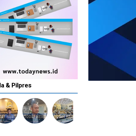
da & Pilpres
1
1
1
10
tahun
tahun
tahun
bulan
lalu
lalu
lalu
lalu
ak
Catat!
Tak
Banyak
KPU
la
Dua
Ingin
Gugatan
Batalkan
ah
Daerah
Ada
di
Keputusan