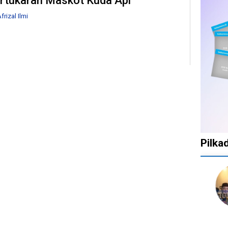
rtukaran Maskot Kuda Api
frizal Ilmi
Pilka
1
1
1
10
1
tahun
tahun
tahun
bulan
tahun
lalu
lalu
lalu
lalu
lalu
Catat!
Tak
Banyak
KPU
Bany
Dua
Ingin
Gugatan
Batalkan
Kepa
Daerah
Ada
di
Keputusan
Daer