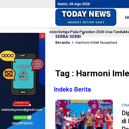
Kamis, 06 Agu 2026
H
Persija Amankan Posisi Ketiga Piala Presiden 2026 Usai Tundukkan Arema 
x
SERBA-SERBI
Beranda
Harmoni Imlek Nusantara
Tag : Harmoni Iml
Indeks Berita
5 bu
Di
di