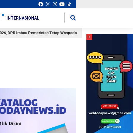
situs slot gacor
mancingduit
S
INTERNASIONAL
R Imbau Pemerintah Tetap Waspada
DPR Kecam Oknum Nak
2 jam lalu
x