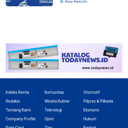
Asep Awaludin
1 tahun lalu
10 bulan lalu
Banyak Gugatan di
KPU Batalka
Pilkada 2024, Legislator
Keputusan 
Ragukan SDM Bawaslu
Capres-Caw
Dirahasiaka
Indeks Berita
Komunitas
Otomotif
Redaksi
Wisata Kuliner
Pilpres & Pilkada
Tentang Kami
Teknologi
Ekonomi
Company Profile
Opini
Hukum
Rate Card
Tips
Basket