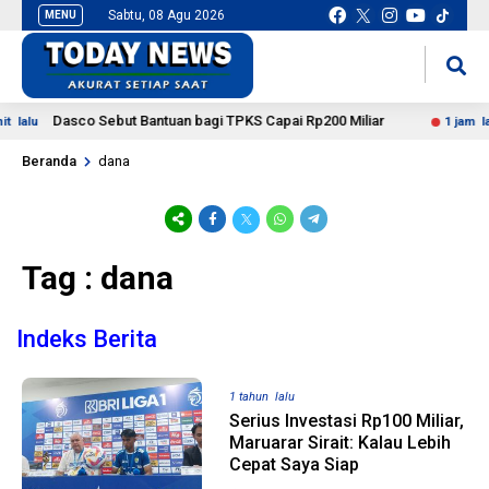
Sabtu, 08 Agu 2026
MENU
situs slot gacor
mancingduit
Dasco Sebut Bantuan bagi TPKS Capai Rp200 Miliar
 lalu
1 jam lal
Beranda
dana
Tag : dana
Indeks Berita
1 tahun lalu
Serius Investasi Rp100 Miliar,
Maruarar Sirait: Kalau Lebih
Cepat Saya Siap