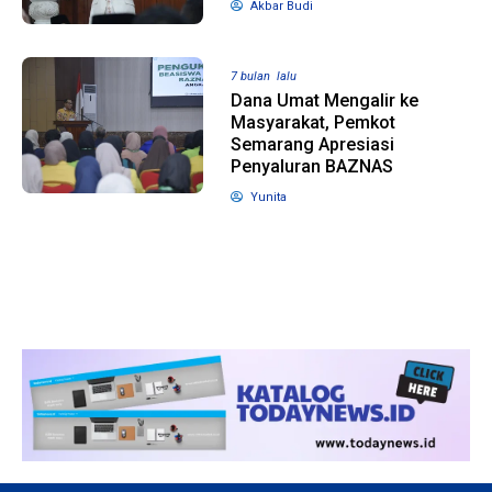
Akbar Budi
1 tahun lalu
10 bulan lalu
7 bulan lalu
Banyak Gugatan di
KPU Batalka
Dana Umat Mengalir ke
Pilkada 2024, Legislator
Keputusan 
Masyarakat, Pemkot
Ragukan SDM Bawaslu
Capres-Caw
Semarang Apresiasi
Dirahasiaka
Penyaluran BAZNAS
Yunita