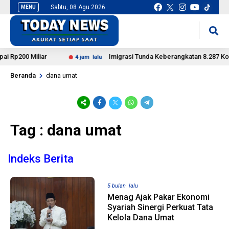
Sabtu, 08 Agu 2026
MENU
situs slot gacor
mancingduit
 Rp200 Miliar
Imigrasi Tunda Keberangkatan 8.287 Korba
4 jam lalu
Beranda
dana umat
Tag : dana umat
Indeks Berita
5 bulan lalu
Menag Ajak Pakar Ekonomi
Syariah Sinergi Perkuat Tata
Kelola Dana Umat