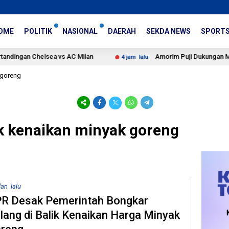
OME
POLITIK
NASIONAL
DAERAH
SEKDA NEWS
SPORT
an Chelsea vs AC Milan
Amorim Puji Dukungan Milanisti 
4 jam lalu
 goreng
ik kenaikan minyak goreng
lan lalu
R Desak Pemerintah Bongkar
lang di Balik Kenaikan Harga Minyak