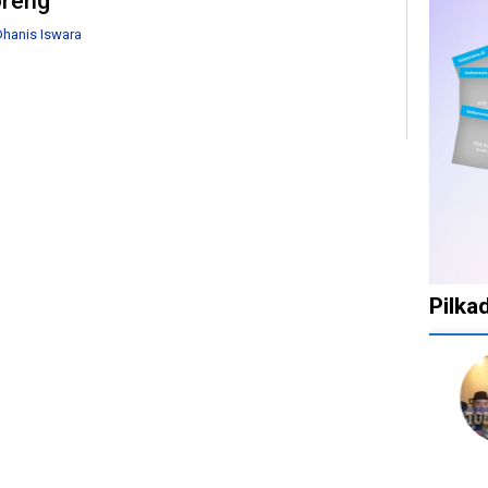
reng
hanis Iswara
Pilka
1
1
1
10
1
tahun
tahun
tahun
bulan
tahun
lalu
lalu
lalu
lalu
lalu
Catat!
Tak
Banyak
KPU
Bany
Dua
Ingin
Gugatan
Batalkan
Kepa
Daerah
Ada
di
Keputusan
Daer