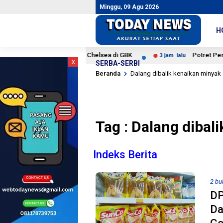
Minggu, 09 Agu 2026
H
rita Foto AC Milan vs Chelsea di GBK
Potret Pertanding
3 jam lalu
x
SERBA-SERBI
Beranda
Dalang dibalik kenaikan minyak
Tag : Dalang dibal
Indeks Berita
2 bu
DP
Da