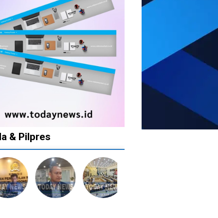
da & Pilpres
1
1
1
10
tahun
tahun
tahun
bulan
lalu
lalu
lalu
lalu
ak
Catat!
Tak
Banyak
KPU
la
Dua
Ingin
Gugatan
Batalkan
ah
Daerah
Ada
di
Keputusan