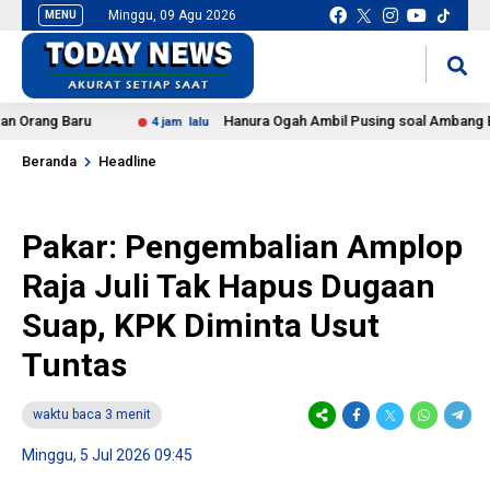
Minggu, 09 Agu 2026
MENU
situs slot gacor
mancingduit
ng Baru
Hanura Ogah Ambil Pusing soal Ambang Batas 
4 jam lalu
Beranda
Headline
Pakar: Pengembalian Amplop
Raja Juli Tak Hapus Dugaan
Suap, KPK Diminta Usut
Tuntas
waktu baca 3 menit
Minggu, 5 Jul 2026 09:45