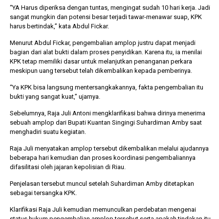
“YA Harus diperiksa dengan tuntas, mengingat sudah 10 hari kerja. Jadi
sangat mungkin dan potensi besar terjadi tawar-menawar suap, KPK
harus bertindak,” kata Abdul Fickar.
Menurut Abdul Fickar, pengembalian amplop justru dapat menjadi
bagian dari alat bukti dalam proses penyidikan. Karena itu, ia menilai
KPK tetap memiliki dasar untuk melanjutkan penanganan perkara
meskipun uang tersebut telah dikembalikan kepada pemberinya.
“Ya KPK bisa langsung mentersangkakannya, fakta pengembalian itu
bukti yang sangat kuat,” ujarnya.
Sebelumnya, Raja Juli Antoni mengklarifikasi bahwa dirinya menerima
sebuah amplop dari Bupati Kuantan Singingi Suhardiman Amby saat
menghadiri suatu kegiatan.
Raja Juli menyatakan amplop tersebut dikembalikan melalui ajudannya
beberapa hari kemudian dan proses koordinasi pengembaliannya
difasilitasi oleh jajaran kepolisian di Riau.
Penjelasan tersebut muncul setelah Suhardiman Amby ditetapkan
sebagai tersangka KPK.
Klarifikasi Raja Juli kemudian memunculkan perdebatan mengenai
status hukum pengembalian amplop tersebut serta apakah tindakan itu