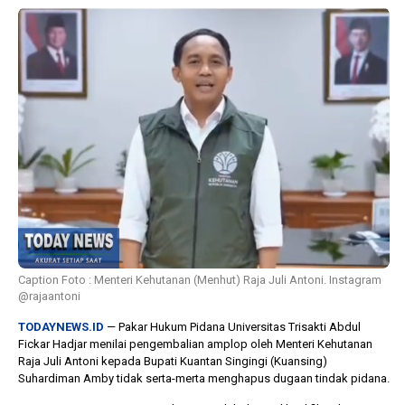
10 bulan lalu
1 tahun lalu
KPU Batalkan
Banyak Kepa
Keputusan Dokumen
Terjerat Kor
Capres-Cawapres
Legislator Ko
Dirahasiakan
Dorong Pilk
DPRD
Caption Foto : Menteri Kehutanan (Menhut) Raja Juli Antoni. Instagram
@rajaantoni
TODAYNEWS.ID
— Pakar Hukum Pidana Universitas Trisakti Abdul
Fickar Hadjar menilai pengembalian amplop oleh Menteri Kehutanan
Raja Juli Antoni kepada Bupati Kuantan Singingi (Kuansing)
Suhardiman Amby tidak serta-merta menghapus dugaan tindak pidana.