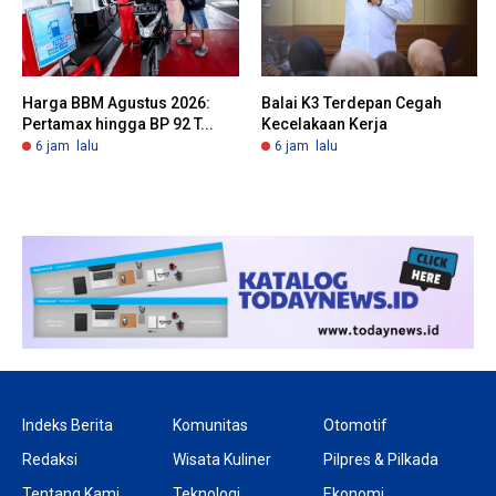
Harga BBM Agustus 2026:
Balai K3 Terdepan Cegah
Pertamax hingga BP 92 T...
Kecelakaan Kerja
6 jam lalu
6 jam lalu
Indeks Berita
Komunitas
Otomotif
Redaksi
Wisata Kuliner
Pilpres & Pilkada
Tentang Kami
Teknologi
Ekonomi