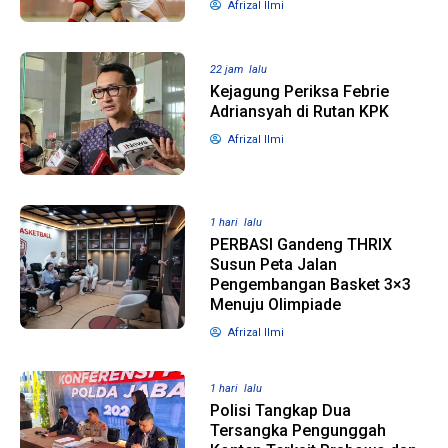
Afrizal Ilmi
22 jam lalu
Kejagung Periksa Febrie
Adriansyah di Rutan KPK
Afrizal Ilmi
1 hari lalu
PERBASI Gandeng THRIX
Susun Peta Jalan
Pengembangan Basket 3×3
Menuju Olimpiade
Afrizal Ilmi
1 hari lalu
Polisi Tangkap Dua
Tersangka Pengunggah