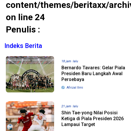
content/themes/beritaxx/archi
on line
24
1 tahun lalu
10 bulan lalu
Banyak Gugatan di
KPU Batalka
Penulis :
Pilkada 2024, Legislator
Keputusan 
Ragukan SDM Bawaslu
Capres-Caw
Dirahasiaka
Indeks Berita
18 jam lalu
Bernardo Tavares: Gelar Piala
Presiden Baru Langkah Awal
Persebaya
Afrizal Ilmi
21 jam lalu
Shin Tae-yong Nilai Posisi
Ketiga di Piala Presiden 2026
Lampaui Target