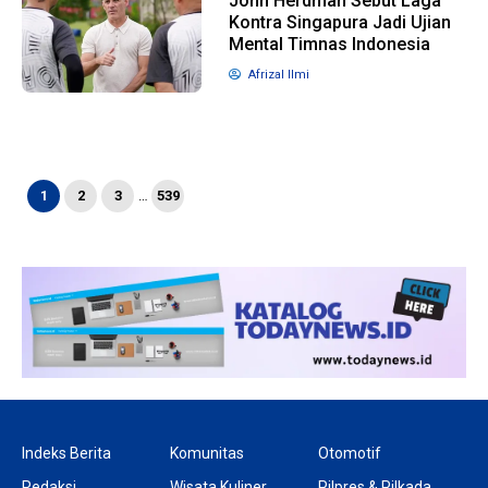
John Herdman Sebut Laga
Kontra Singapura Jadi Ujian
Mental Timnas Indonesia
Afrizal Ilmi
1
2
3
…
539
Indeks Berita
Komunitas
Otomotif
Redaksi
Wisata Kuliner
Pilpres & Pilkada