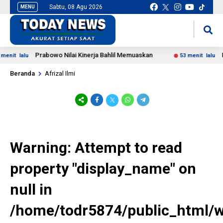
Sabtu, 08 Agu 2026
MENU
situs slot gacor
mancingduit
Prabowo Nilai Kinerja Bahlil Memuaskan
Prab
t lalu
53 menit lalu
Beranda
Afrizal Ilmi
Warning
: Attempt to read
property "display_name" on
null in
/home/todr5874/public_html/