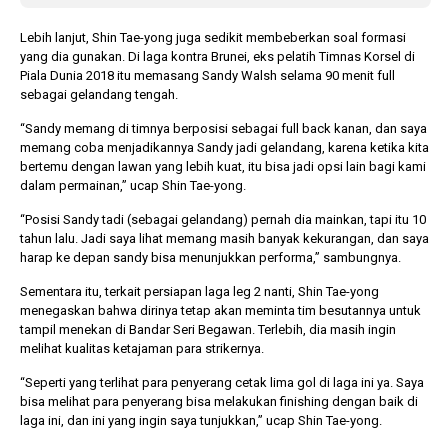
Lebih lanjut, Shin Tae-yong juga sedikit membeberkan soal formasi
yang dia gunakan. Di laga kontra Brunei, eks pelatih Timnas Korsel di
Piala Dunia 2018 itu memasang Sandy Walsh selama 90 menit full
sebagai gelandang tengah.
“Sandy memang di timnya berposisi sebagai full back kanan, dan saya
memang coba menjadikannya Sandy jadi gelandang, karena ketika kita
bertemu dengan lawan yang lebih kuat, itu bisa jadi opsi lain bagi kami
dalam permainan,” ucap Shin Tae-yong.
“Posisi Sandy tadi (sebagai gelandang) pernah dia mainkan, tapi itu 10
tahun lalu. Jadi saya lihat memang masih banyak kekurangan, dan saya
harap ke depan sandy bisa menunjukkan performa,” sambungnya.
Sementara itu, terkait persiapan laga leg 2 nanti, Shin Tae-yong
menegaskan bahwa dirinya tetap akan meminta tim besutannya untuk
tampil menekan di Bandar Seri Begawan. Terlebih, dia masih ingin
melihat kualitas ketajaman para strikernya.
“Seperti yang terlihat para penyerang cetak lima gol di laga ini ya. Saya
bisa melihat para penyerang bisa melakukan finishing dengan baik di
laga ini, dan ini yang ingin saya tunjukkan,” ucap Shin Tae-yong.