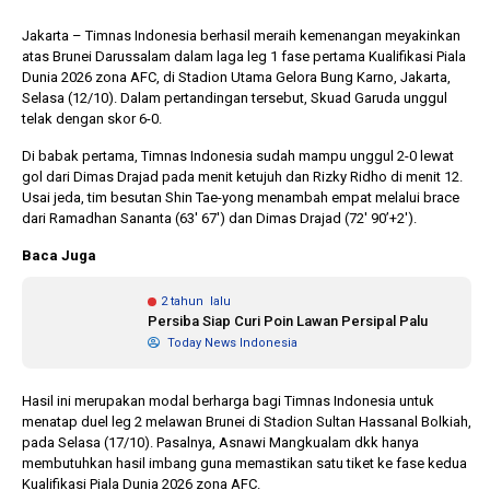
Jakarta – Timnas Indonesia berhasil meraih kemenangan meyakinkan
atas Brunei Darussalam dalam laga leg 1 fase pertama Kualifikasi Piala
1 tahun lalu
10 bulan lalu
Dunia 2026 zona AFC, di Stadion Utama Gelora Bung Karno, Jakarta,
Banyak Gugatan di
KPU Batalka
Selasa (12/10). Dalam pertandingan tersebut, Skuad Garuda unggul
Pilkada 2024, Legislator
Keputusan 
telak dengan skor 6-0.
Ragukan SDM Bawaslu
Capres-Caw
Dirahasiaka
Di babak pertama, Timnas Indonesia sudah mampu unggul 2-0 lewat
gol dari Dimas Drajad pada menit ketujuh dan Rizky Ridho di menit 12.
Usai jeda, tim besutan Shin Tae-yong menambah empat melalui brace
dari Ramadhan Sananta (63′ 67′) dan Dimas Drajad (72′ 90’+2′).
Baca Juga
2 tahun lalu
Persiba Siap Curi Poin Lawan Persipal Palu
Today News Indonesia
Hasil ini merupakan modal berharga bagi Timnas Indonesia untuk
menatap duel leg 2 melawan Brunei di Stadion Sultan Hassanal Bolkiah,
pada Selasa (17/10). Pasalnya, Asnawi Mangkualam dkk hanya
membutuhkan hasil imbang guna memastikan satu tiket ke fase kedua
Kualifikasi Piala Dunia 2026 zona AFC.