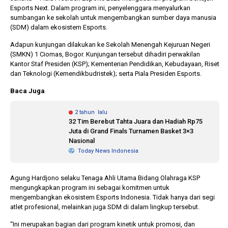
Esports Next. Dalam program ini, penyelenggara menyalurkan
sumbangan ke sekolah untuk mengembangkan sumber daya manusia
(SDM) dalam ekosistem Esports.
10 bulan lalu
1 tahun lalu
KPU Batalkan
Banyak Kepa
Adapun kunjungan dilakukan ke Sekolah Menengah Kejuruan Negeri
Keputusan Dokumen
Terjerat Kor
(SMKN) 1 Ciomas, Bogor. Kunjungan tersebut dihadiri perwakilan
Capres-Cawapres
Legislator Ko
Kantor Staf Presiden (KSP); Kementerian Pendidikan, Kebudayaan, Riset
Dirahasiakan
Dorong Pilk
dan Teknologi (Kemendikbudristek); serta Piala Presiden Esports.
DPRD
Baca Juga
2 tahun lalu
32 Tim Berebut Tahta Juara dan Hadiah Rp75
Juta di Grand Finals Turnamen Basket 3×3
Nasional
Today News Indonesia
Agung Hardjono selaku Tenaga Ahli Utama Bidang Olahraga KSP
mengungkapkan program ini sebagai komitmen untuk
mengembangkan ekosistem Esports Indonesia. Tidak hanya dari segi
atlet profesional, melainkan juga SDM di dalam lingkup tersebut.
“Ini merupakan bagian dari program kinetik untuk promosi, dan