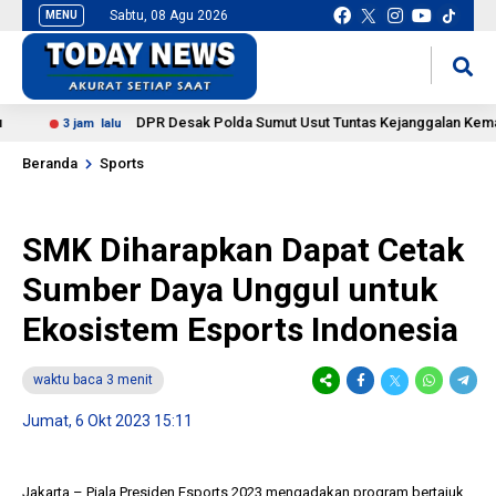
Sabtu, 08 Agu 2026
MENU
situs slot gacor
mancingduit
DPR Desak Polda Sumut Usut Tuntas Kejanggalan Kematian Ma
3 jam lalu
Beranda
Sports
SMK Diharapkan Dapat Cetak
Sumber Daya Unggul untuk
Ekosistem Esports Indonesia
waktu baca 3 menit
Jumat, 6 Okt 2023 15:11
Jakarta – Piala Presiden Esports 2023 mengadakan program bertajuk