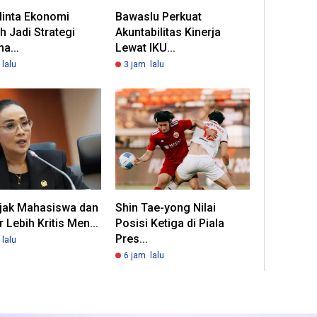
inta Ekonomi
Bawaslu Perkuat
h Jadi Strategi
Akuntabilitas Kinerja
a...
Lewat IKU...
lalu
3 jam lalu
jak Mahasiswa dan
Shin Tae-yong Nilai
r Lebih Kritis Men...
Posisi Ketiga di Piala
Pres...
lalu
6 jam lalu