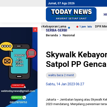
Jumat, 07 Agu 2026
H
Narkoba di Sekolah Kebayoran Lama
DPR Minta Ekonomi Sy
1 jam lalu
x
SERBA-SERBI
Beranda
Nasional
Skywalk Kebayor
Satpol PP Genca
waktu baca 2 menit
Sabtu, 14 Jan 2023 06:27
Jakarta – Jembatan layang atau Skywalk Ke
2023 mendatang. Menjelang peresmian ters