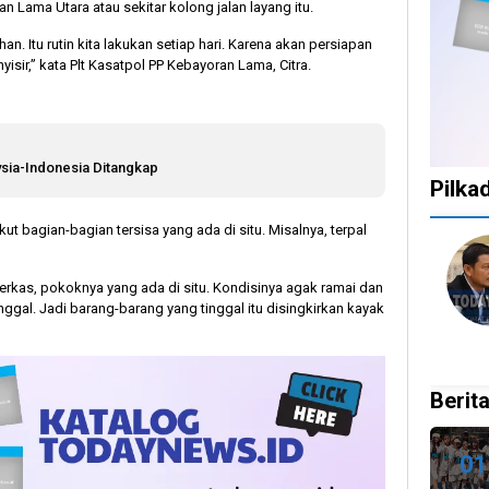
n Lama Utara atau sekitar kolong jalan layang itu.
 Itu rutin kita lakukan setiap hari. Karena akan persiapan
yisir,” kata Plt Kasatpol PP Kebayoran Lama, Citra.
sia-Indonesia Ditangkap
Pilka
t bagian-bagian tersisa yang ada di situ. Misalnya, terpal
1
1
1
10
tahun
tahun
tahun
bulan
 berkas, pokoknya yang ada di situ. Kondisinya agak ramai dan
lalu
lalu
lalu
lalu
ggal. Jadi barang-barang yang tinggal itu disingkirkan kayak
Catat!
Tak
Banyak
KPU
Dua
Ingin
Gugatan
Bata
Daerah
Ada
di
Kepu
Ini
Celah
Pilkada
Doku
Berita
Gelar
pada
2024,
Capr
Pilkada
PSU
Legislator
Cawa
Ulang
dan
Ragukan
Dira
01
27
Pilkada
SDM