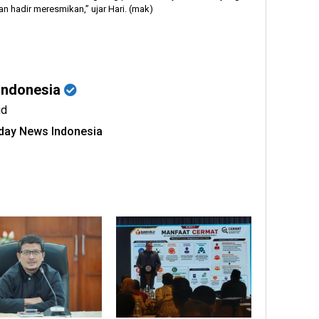
n hadir meresmikan,” ujar Hari. (mak)
Indonesia
id
oday News Indonesia