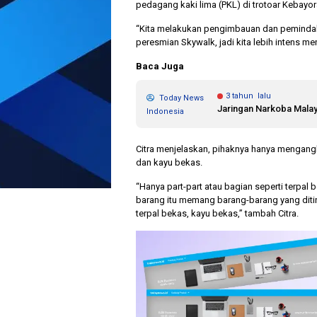
pedagang kaki lima (PKL) di trotoar Kebayora
“Kita melakukan pengimbauan dan pemindahan.
peresmian Skywalk, jadi kita lebih intens men
Baca Juga
3 tahun lalu
Today News
Jaringan Narkoba Malay
Indonesia
Citra menjelaskan, pihaknya hanya mengangku
dan kayu bekas.
“Hanya part-part atau bagian seperti terpal
barang itu memang barang-barang yang ditin
terpal bekas, kayu bekas,” tambah Citra.