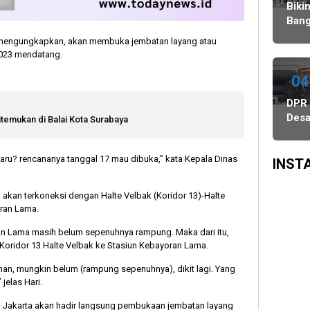
Agustus,
Ulang,
Bawaslu
Biki
dan
Komisi
Bang
PSU
II
Danc
 mengungkapkan, akan membuka jembatan layang atau
di
Minta
Indo
2023 mendatang.
Tiga
KPU-
WAT
Daerah
Bawaslu
Juar
04
Digelar
Maksimalkan
3
DPR
6
Kinerja
Keju
Des
temukan di Balai Kota Surabaya
Agustus
Seluruh
Dan
Audi
SDM
Asia
Proy
Sing
Baru? rencananya tanggal 17 mau dibuka,” kata Kepala Dinas
Peta
INST
Dasa
Nonp
 akan terkoneksi dengan Halte Velbak (Koridor 13)-Halte
ILA
ran Lama.
Seni
oran Lama masih belum sepenuhnya rampung. Maka dari itu,
US$
 Koridor 13 Halte Velbak ke Stasiun Kebayoran Lama.
Juta
Cuman, mungkin belum (rampung sepenuhnya), dikit lagi. Yang
jelas Hari.
KI Jakarta akan hadir langsung pembukaan jembatan layang