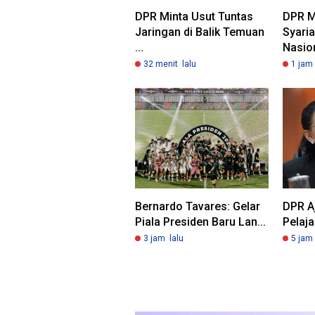
DPR Minta Usut Tuntas
DPR M
Jaringan di Balik Temuan
Syaria
...
Nasion
32 menit lalu
1 jam 
Bernardo Tavares: Gelar
DPR A
Piala Presiden Baru Lan...
Pelaja
3 jam lalu
5 jam 