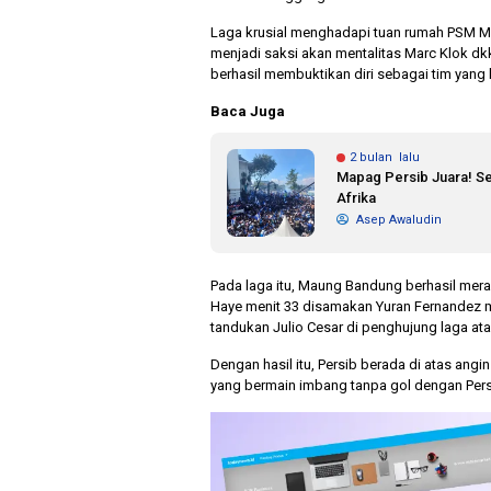
Laga krusial menghadapi tuan rumah PSM Ma
menjadi saksi akan mentalitas Marc Klok dkk.
berhasil membuktikan diri sebagai tim yang l
Baca Juga
2 bulan lalu
Mapag Persib Juara! Se
Afrika
Asep Awaludin
Pada laga itu, Maung Bandung berhasil mer
Haye menit 33 disamakan Yuran Fernandez m
tandukan Julio Cesar di penghujung laga ata
Dengan hasil itu, Persib berada di atas angi
yang bermain imbang tanpa gol dengan Persij