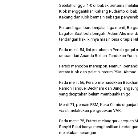
Setelah unggul 1-0 di babak pertama melalu
Klok menggantikan Kakang Rudianto di bab
Kakang dan Klok bermain sebagai penyeimban
Pertandingan baru berjalan tiga menit, Berg
Lagator. Saat bola bergulir, Adam Alis 
tendangan kaki kirinya masih bisa ditepis H
Pada menit 54, lini pertahanan Persib gaga
umpan dari Ananda Reihan. Tandukan Yuran
Persib mencoba merespon. Namun, pertandi
antara Klok dan pelatih interim PSM, Ahmad 
Pada menit 66, Persib memasukkan Beckham
Ramon Tanque. Beckham dan Jung langsung 
yang diciptakan belum membuahkan gol.
Menit 71, pemain PSM, Kuka Cumic diganjar k
wasit melakukan pengecekan VAR.
Pada menit 75, Putros melanggar Jacques Me
Rasyid Bakri hanya menghasilkan tendangan 
melakukan serangan.