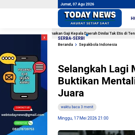
Jumat, 07 Agu 2026
H
sulan Kenaikan Gaji Kepala Daerah Dinilai Tak Etis di Tengah Efisiensi Angga
x
SERBA-SERBI
Beranda
Sepakbola Indonesia
Selangkah Lagi M
Buktikan Mental
Juara
waktu baca 3 menit
Minggu, 17 Mei 2026 21:00