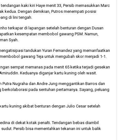
i tendangan kaki kiri Haye menit 33, Persib memasukkan Marc
ak kedua. Dengan demikian, Putros menempati posisi
g di lini tengah.
uinho terkapar di lapangan setelah benturan dengan Dusan
mendapatkan kesempatan membobol gawang PSM. Namun,
ilman Syah.
l mengatisipasi tandukan Yuran Fernandez yang memanfaatkan
 membobol gawang Teja untuk mengubah skor menjadi 1-1.
ngan sempat memanas pada menit 65 ketika terjadi gesekan
Amiruddin. Keduanya diganjar kartu kuning oleh wasit.
 Putra Nugraha dan Andre Jung menggantikan Barros dan
berkolaborasi pada sentuhan pertamanya. Sayang, peluang
artu kuning akibat benturan dengan Julio Cesar setelah
dina di dekat kotak penalti. Tendangan bebas diambil
sudut. Persib bisa mementahkan tekanan ini untuk balik