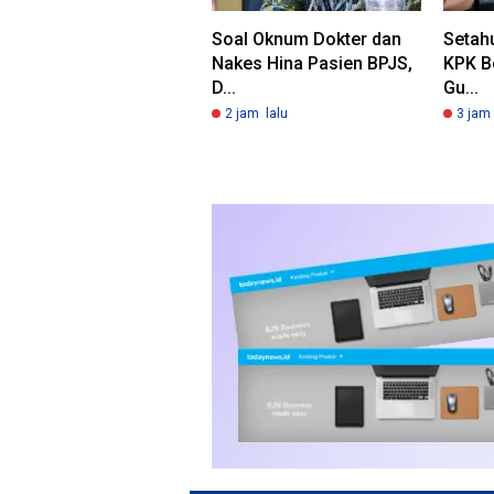
Soal Oknum Dokter dan
Setah
Nakes Hina Pasien BPJS,
KPK B
D...
Gu...
2 jam lalu
3 jam 