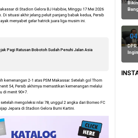
Agustus,
Ulang,
Bawaslu
Do
Biki
dan
Komisi
Pil
Bang
kassar di Stadion Gelora BJ Habibie, Minggu 17 Mei 2026
 Di situasi akhir jelang peluit panjang babak kedua, Persib
PSU
II
Le
Danc
ayak menyabet gelar hatrick juara liga musim ini.
di
Minta
DP
Indo
Tiga
KPU-
WAT
Daerah
Bawaslu
Juar
04
Digelar
Maksimalkan
3
DPR
6
Kinerja
Keju
jak Pagi Ratusan Bobotoh Sudah Penuhi Jalan Asia
Ingi
Agustus
Seluruh
Dan
Keha
SDM
Asia
Oce
Sing
Insti
INST
of
aih kemenangan 2-1 atas PSM Makassar. Setelah gol Thom
Indo
enit 54, Persib akhirnya memastikan kemenangan melalui
Dapa
u di menit 90+7.
Men
n setelah mengoleksi nilai 78, unggul 2 angka dari Borneo FC
Tran
ap Jepara di Stadion Gelora Bumi Kartini.
SDM
Nela