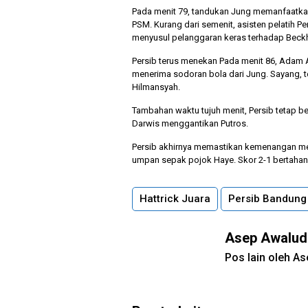
Pada menit 79, tandukan Jung memanfaatka
PSM. Kurang dari semenit, asisten pelatih Per
menyusul pelanggaran keras terhadap Beck
Persib terus menekan Pada menit 86, Ada
menerima sodoran bola dari Jung. Sayang, te
Hilmansyah.
Tambahan waktu tujuh menit, Persib tetap b
Darwis menggantikan Putros.
Persib akhirnya memastikan kemenangan me
umpan sepak pojok Haye. Skor 2-1 bertahan 
Hattrick Juara
Persib Bandung
Asep Awalud
Pos lain oleh A