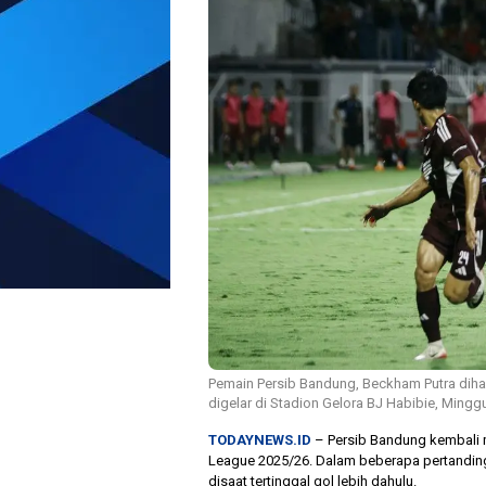
Pemain Persib Bandung, Beckham Putra di
digelar di Stadion Gelora BJ Habibie, Minggu
TODAYNEWS.ID
– Persib Bandung kembali m
League 2025/26. Dalam beberapa pertandin
disaat tertinggal gol lebih dahulu.