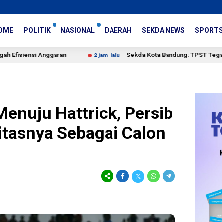
OME
POLITIK
NASIONAL
DAERAH
SEKDA NEWS
SPORT
ran
Sekda Kota Bandung: TPST Tegalega Disiapkan untuk
2 jam lalu
enuju Hattrick, Persib
itasnya Sebagai Calon