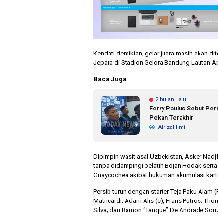
Kendati demikian, gelar juara masih akan di
Jepara di Stadion Gelora Bandung Lautan Api
Baca Juga
2 bulan lalu
Ferry Paulus Sebut Per
Pekan Terakhir
Afrizal Ilmi
Dipimpin wasit asal Uzbekistan, Asker Nadj
tanpa didampingi pelatih Bojan Hodak sert
Guaycochea akibat hukuman akumulasi kartu
Persib turun dengan starter Teja Paku Alam (P
Matricardi; Adam Alis (c), Frans Putros; Th
Silva; dan Ramon “Tanque” De Andrade Sou