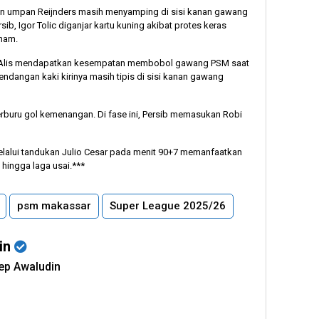
n umpan Reijnders masih menyamping di sisi kanan gawang
sib, Igor Tolic diganjar kartu kuning akibat protes keras
ham.
m Alis mendapatkan kesempatan membobol gawang PSM saat
ndangan kaki kirinya masih tipis di sisi kanan gawang
erburu gol kemenangan. Di fase ini, Persib memasukan Robi
lalui tandukan Julio Cesar pada menit 90+7 memanfaatkan
hingga laga usai.***
psm makassar
Super League 2025/26
in
sep Awaludin