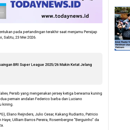
tentukan pada pertandingan terakhir saat menjamu Persijap
, Sabtu, 23 Mei 2026.
saingan BRI Super League 2025/26 Makin Ketat Jelang
faliev, Persib yang mengenakan jersey ketiga berwarna kuning
a dua pemain andalan Federico barba dan Luciano
 kining.
G), Eliano Reijnders, Julio Cesar, Kakang Rudianto, Patricio
om Haye, Uilliam Barros Pereira, Rosembergne “Berguinho” da
za.