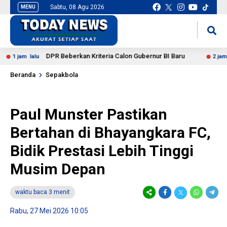
Sabtu, 08 Agu 2026
MENU
situs slot gacor
mancingduit
DPR Beberkan Kriteria Calon Gubernur BI Baru
am lalu
2 jam lalu
Beranda
Sepakbola
Paul Munster Pastikan
Bertahan di Bhayangkara FC,
Bidik Prestasi Lebih Tinggi
Musim Depan
waktu baca 3 menit
Rabu, 27 Mei 2026 10:05