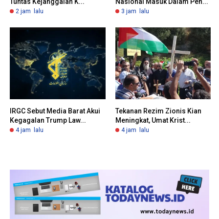
Tuntas Kejanggalan K...
Nasional Masuk Dalam Pen...
2 jam lalu
3 jam lalu
IRGC Sebut Media Barat Akui
Tekanan Rezim Zionis Kian
Kegagalan Trump Law...
Meningkat, Umat Krist...
4 jam lalu
4 jam lalu