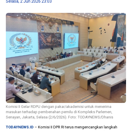
Selasa, 2 Jun 2026 23:03
10 bulan lalu
KPU Batalkan
B
tor
Keputusan Dokumen
T
lu
Capres-Cawapres
L
Dirahasiakan
D
Komisi II Gelar RDPU dengan pakar/akademisi untuk menerima
masukan terhadap pembenahan pemilu di Kompleks Parlemen,
Senayan, Jakarta, Selasa (2/6/2026). Foto: TODAYNEWS/Dhanis
TODAYNEWS.ID
– Komisi II DPR RI terus mengencangkan langkah