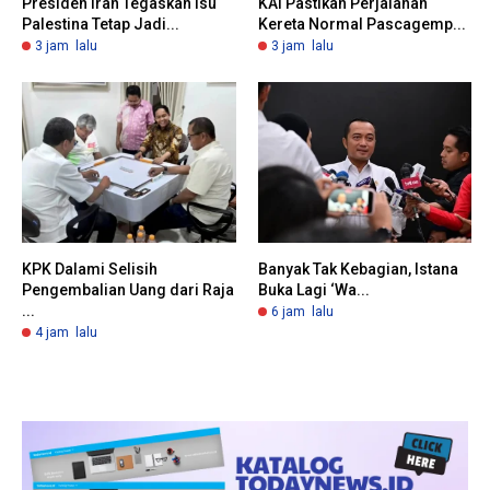
Presiden Iran Tegaskan Isu
KAI Pastikan Perjalanan
Palestina Tetap Jadi...
Kereta Normal Pascagemp...
3 jam lalu
3 jam lalu
KPK Dalami Selisih
Banyak Tak Kebagian, Istana
Pengembalian Uang dari Raja
Buka Lagi ‘Wa...
...
6 jam lalu
4 jam lalu