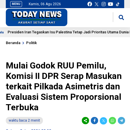
Kamis, 06 Agu 2026
MENU
situs slot gacor
mancingduit
siden Iran Tegaskan Isu Palestina Tetap Jadi Prioritas Utama Dunia Islam
Beranda
Politik
Mulai Godok RUU Pemilu,
Komisi II DPR Serap Masukan
terkait Pilkada Asimetris dan
Evaluasi Sistem Proporsional
Terbuka
waktu baca 2 menit