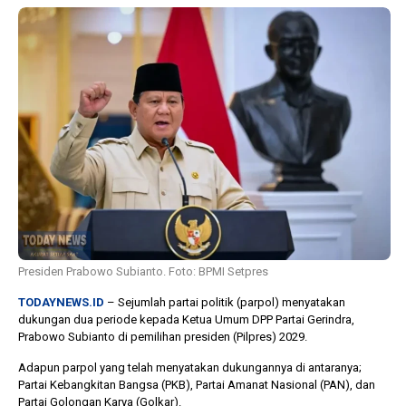
1 tahun lalu
10 bulan lalu
Banyak Gugatan di
KPU Batalka
Pilkada 2024, Legislator
Keputusan 
Ragukan SDM Bawaslu
Capres-Caw
Dirahasiaka
Presiden Prabowo Subianto. Foto: BPMI Setpres
TODAYNEWS.ID
– Sejumlah partai politik (parpol) menyatakan
dukungan dua periode kepada Ketua Umum DPP Partai Gerindra,
Prabowo Subianto di pemilihan presiden (Pilpres) 2029.
Adapun parpol yang telah menyatakan dukungannya di antaranya;
Partai Kebangkitan Bangsa (PKB), Partai Amanat Nasional (PAN), dan
Partai Golongan Karya (Golkar).