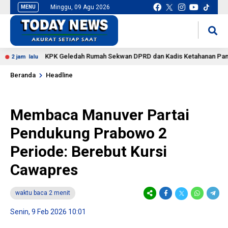
Minggu, 09 Agu 2026
MENU
situs slot gacor
mancingduit
KPK Geledah Rumah Sekwan DPRD dan Kadis Ketahanan Pangan Ben
 lalu
Beranda
Headline
Membaca Manuver Partai
Pendukung Prabowo 2
Periode: Berebut Kursi
Cawapres
waktu baca 2 menit
Senin, 9 Feb 2026 10:01