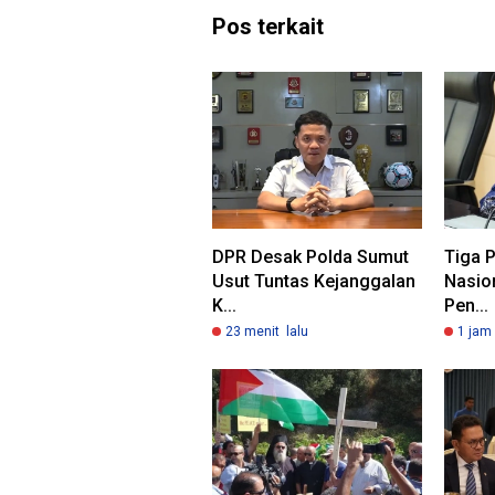
Pos terkait
DPR Desak Polda Sumut
Tiga P
Usut Tuntas Kejanggalan
Nasio
K...
Pen...
23 menit lalu
1 jam 