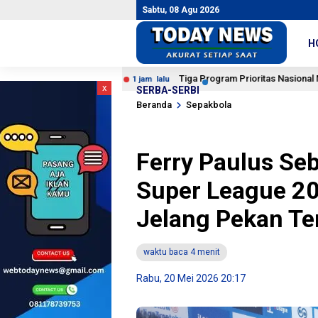
Sabtu, 08 Agu 2026
H
edan
Tiga Program Prioritas Nasional Masuk Dalam Pe
1 jam lalu
x
SERBA-SERBI
Beranda
Sepakbola
Ferry Paulus Se
Super League 20
Jelang Pekan Te
waktu baca 4 menit
Rabu, 20 Mei 2026 20:17