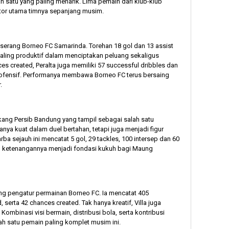
ah satu yang paling menarik. Lima pemain dari klub-klub
tor utama timnya sepanjang musim.
ni serang Borneo FC Samarinda. Torehan 18 gol dan 13 assist
ling produktif dalam menciptakan peluang sekaligus
es created, Peralta juga memiliki 57 successful dribbles dan
n ofensif. Performanya membawa Borneo FC terus bersaing
.
lakang Persib Bandung yang tampil sebagai salah satu
nya kuat dalam duel bertahan, tetapi juga menjadi figur
ba sejauh ini mencatat 5 gol, 29 tackles, 100 intersep dan 60
n ketenangannya menjadi fondasi kukuh bagi Maung
ang pengatur permainan Borneo FC. Ia mencatat 405
, serta 42 chances created. Tak hanya kreatif, Villa juga
Kombinasi visi bermain, distribusi bola, serta kontribusi
h satu pemain paling komplet musim ini.