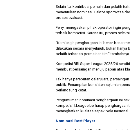
Selain itu, kontribusi pemain dan pelatih 
menentukan nominasi. Faktor sportivitas da
proses evaluasi.
Ferry menegaskan pihak operator ingin pen
terbaik kompetisi. Karena itu, proses selek
“Kami ingin penghargaan ini benar-benar men
dilakukan secara menyeluruh, bukan hanya b
pelatih terhadap permainan tim,” tambahnya.
Kompetisi BRI Super League 2025/26 sendiri
membuat persaingan menuju papan atas kla
Tak hanya perebutan gelar juara, persainga
publik. Penampilan konsisten sejumlah pe
berlangsung ketat.
Pengumuman nominasi penghargaan ini sekal
kompetisi. I.League berharap penghargaan t
meningkatkan kualitas sepak bola nasional.
Nominasi Best Player