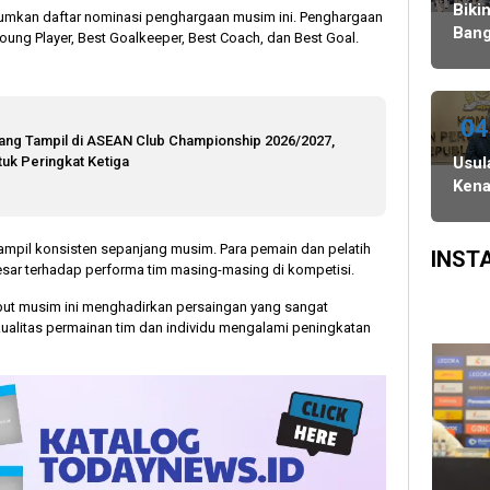
Agustus,
Ulang,
Bawaslu
Biki
umkan daftar nominasi penghargaan musim ini. Penghargaan
dan
Komisi
Bang
 Young Player, Best Goalkeeper, Best Coach, dan Best Goal.
PSU
II
Danc
di
Minta
Indo
Tiga
KPU-
WAT
Daerah
Bawaslu
Juar
04
uang Tampil di ASEAN Club Championship 2026/2027,
Digelar
Maksimalkan
3
tuk Peringkat Ketiga
Usul
6
Kinerja
Keju
Kena
Agustus
Seluruh
Dan
Gaji
SDM
Asia
Kepa
Sing
ampil konsisten sepanjang musim. Para pemain dan pelatih
Daer
INST
ar terhadap performa tim masing-masing di kompetisi.
Dinil
Tak
ebut musim ini menghadirkan persaingan yang sangat
Etis 
i kualitas permainan tim dan individu mengalami peningkatan
Ten
Efisi
Ang