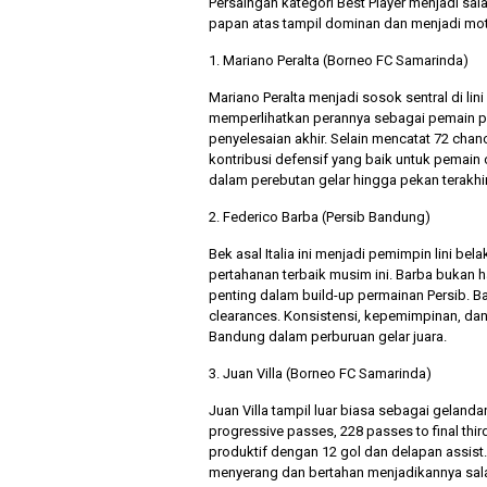
Persaingan kategori Best Player menjadi sal
papan atas tampil dominan dan menjadi mo
1. Mariano Peralta (Borneo FC Samarinda)
Mariano Peralta menjadi sosok sentral di li
memperlihatkan perannya sebagai pemain pa
penyelesaian akhir. Selain mencatat 72 chanc
kontribusi defensif yang baik untuk pemai
dalam perebutan gelar hingga pekan terakhir
2. Federico Barba (Persib Bandung)
Bek asal Italia ini menjadi pemimpin lini be
pertahanan terbaik musim ini. Barba bukan ha
penting dalam build-up permainan Persib. Bar
clearances. Konsistensi, kepemimpinan, da
Bandung dalam perburuan gelar juara.
3. Juan Villa (Borneo FC Samarinda)
Juan Villa tampil luar biasa sebagai geland
progressive passes, 228 passes to final third
produktif dengan 12 gol dan delapan assist. 
menyerang dan bertahan menjadikannya sala