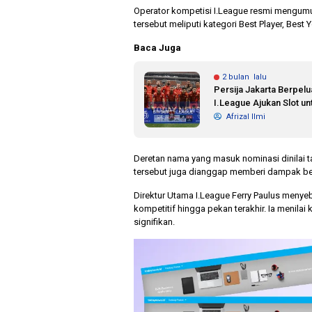
Operator kompetisi I.League resmi mengum
tersebut meliputi kategori Best Player, Best
Baca Juga
2 bulan lalu
Persija Jakarta Berpel
I.League Ajukan Slot un
Afrizal Ilmi
Deretan nama yang masuk nominasi dinilai t
tersebut juga dianggap memberi dampak bes
Direktur Utama I.League Ferry Paulus meny
kompetitif hingga pekan terakhir. Ia menila
signifikan.