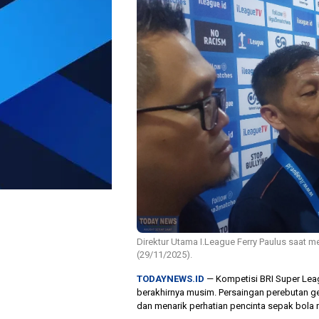
Direktur Utama I.League Ferry Paulus saat m
(29/11/2025).
TODAYNEWS.ID
— Kompetisi BRI Super Lea
berakhirnya musim. Persaingan perebutan ge
dan menarik perhatian pencinta sepak bola 