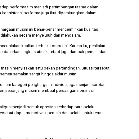
terhadap performa tim menjadi pertimbangan utama dalam
n konsistensi performa juga ikut diperhitungkan dalam
ghargaan musim ini benar-benar mencerminkan kualitas
si dilakukan secara menyeluruh dan mendalam.
cerminkan kualitas terbaik kompetisi. Karena itu, penilaian
erdasarkan angka statistik, tetapi juga dampak pemain dan
 masih menyisakan satu pekan pertandingan. Situasi tersebut
semen semakin sengit hingga akhir musim.
n dalam kategori penghargaan individu juga menjadi sorotan
main sepanjang musim membuat persaingan nominasi
igus menjadi bentuk apresiasi terhadap para pelaku
ersebut dapat memotivasi pemain dan pelatih untuk terus