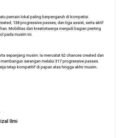
tu pemain lokal paling berpengaruh di kompetisi.
ated, 138 progressive passes, dan tiga assist, serta aktif
n. Mobilitas dan kreativitasnya menjadi bagian penting
gol pada musim ini.
karta sepanjang musim. Ia mencatat 62 chances created dan
tif membangun serangan melalui 317 progressive passes.
ija tetap kompetitif di papan atas hingga akhir musim.
izal Ilmi