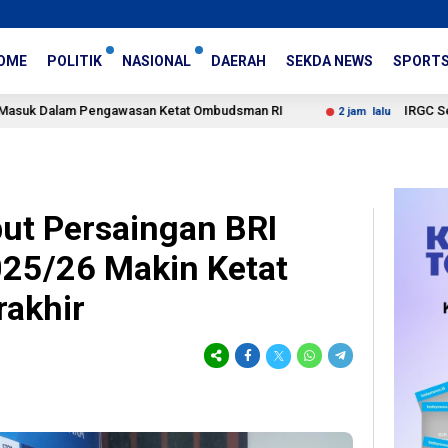
OME
POLITIK
NASIONAL
DAERAH
SEKDA NEWS
SPORT
ngawasan Ketat Ombudsman RI
IRGC Sebut Media Barat 
2 jam lalu
but Persaingan BRI
25/26 Makin Ketat
rakhir