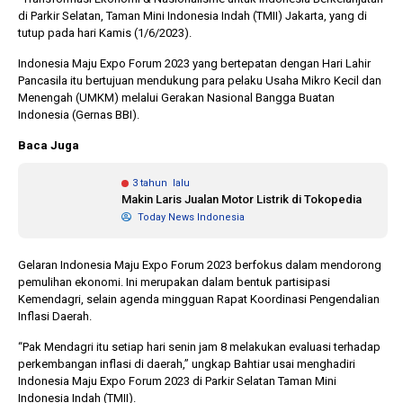
di Parkir Selatan, Taman Mini Indonesia Indah (TMII) Jakarta, yang di
tutup pada hari Kamis (1/6/2023).
1 tahun lalu
10 bulan lalu
Indonesia Maju Expo Forum 2023 yang bertepatan dengan Hari Lahir
Banyak Gugatan di
KPU Batalka
Pancasila itu bertujuan mendukung para pelaku Usaha Mikro Kecil dan
Pilkada 2024, Legislator
Keputusan 
Menengah (UMKM) melalui Gerakan Nasional Bangga Buatan
Ragukan SDM Bawaslu
Capres-Caw
Indonesia (Gernas BBI).
Dirahasiaka
Baca Juga
3 tahun lalu
Makin Laris Jualan Motor Listrik di Tokopedia
Today News Indonesia
Gelaran Indonesia Maju Expo Forum 2023 berfokus dalam mendorong
pemulihan ekonomi. Ini merupakan dalam bentuk partisipasi
Kemendagri, selain agenda mingguan Rapat Koordinasi Pengendalian
Inflasi Daerah.
“Pak Mendagri itu setiap hari senin jam 8 melakukan evaluasi terhadap
perkembangan inflasi di daerah,” ungkap Bahtiar usai menghadiri
Indonesia Maju Expo Forum 2023 di Parkir Selatan Taman Mini
Indonesia Indah (TMII).