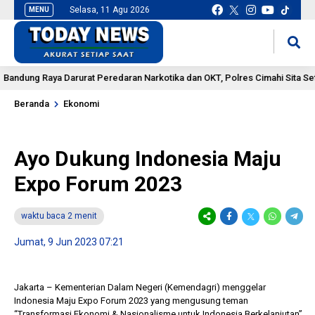
Selasa, 11 Agu 2026
MENU
situs slot gacor
mancingduit
ng Raya Darurat Peredaran Narkotika dan OKT, Polres Cimahi Sita Setenga
Beranda
Ekonomi
Ayo Dukung Indonesia Maju
Expo Forum 2023
waktu baca 2 menit
Jumat, 9 Jun 2023 07:21
Jakarta – Kementerian Dalam Negeri (Kemendagri) menggelar
Indonesia Maju Expo Forum 2023 yang mengusung teman
“Transformasi Ekonomi & Nasionalisme untuk Indonesia Berkelanjutan”