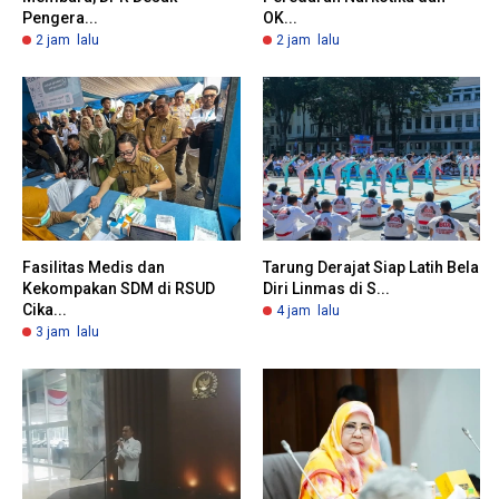
Pengera...
OK...
2 jam lalu
2 jam lalu
Fasilitas Medis dan
Tarung Derajat Siap Latih Bela
Kekompakan SDM di RSUD
Diri Linmas di S...
Cika...
4 jam lalu
3 jam lalu