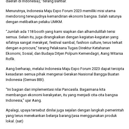
daerah di Indonesia),” terang Bahtiar.
Menurutnya, Indonesia Maju Expo Forum 2023 memiliki misi utama
mendorong terwujudnya kemandirian ekonomi bangsa. Salah satunya
dengan melibatkan pelaku UMKM.
“Jumlah ada 118 booth yang kami siapkan dan alhamdulillah terisi
semua. Selain itu, juga dirangkaikan dengan kegiatan-kegiatan yang
sifatnya sangat merakyat, festival sambal, fashion culture, terus terkait
dengan e-procure,” terang Pelaksana Tugas Direktur Ketahanan
Ekonomi, Sosial, dan Budaya Ditjen Polpum Kemendagri, Aang Witarsa
Rofik.
Aang berharap, melalui Indonesia Maju Expo Forum 2023 dapat tercipta
kesadaran semua pihak mengenai Gerakan Nasional Bangga Buatan
Indonesia (Gernas BBI).
“Ini bagian dari implementasi nilai Pancasila. Bagaimana kita
membangun ekonomi kerakyatan, itu yang menjadi cita-cita bangsa
Indonesia,” ujar Aang.
Apalagi, upaya tersebut dinilai juga sejalan dengan langkah pemerintah
yang terus menekankan belanja barang/jasa menggunakan produk
lokal. (sat)