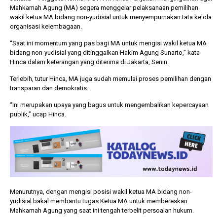
Mahkamah Agung (MA) segera menggelar pelaksanaan pemilihan
wakil ketua MA bidang non-yudisial untuk menyempurnakan tata kelola
organisasi kelembagaan.
1 tahun lalu
10 bulan lalu
Banyak Gugatan di
KPU Batalka
“Saat ini momentum yang pas bagi MA untuk mengisi wakil ketua MA
Pilkada 2024, Legislator
Keputusan 
bidang non-yudisial yang ditinggalkan Hakim Agung Sunarto,” kata
Ragukan SDM Bawaslu
Capres-Caw
Hinca dalam keterangan yang diterima di Jakarta, Senin.
Dirahasiaka
Terlebih, tutur Hinca, MA juga sudah memulai proses pemilihan dengan
transparan dan demokratis.
“Ini merupakan upaya yang bagus untuk mengembalikan kepercayaan
publik,” ucap Hinca.
Menurutnya, dengan mengisi posisi wakil ketua MA bidang non-
yudisial bakal membantu tugas Ketua MA untuk membereskan
Mahkamah Agung yang saat ini tengah terbelit persoalan hukum.