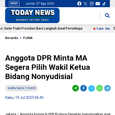
Jumat, 07 Agu 2026
MENU
situs slot gacor
mancingduit
lar Piala Presiden Baru Langkah Awal Persebaya
DPR Aj
3 jam lalu
Beranda
Politik
Anggota DPR Minta MA
Segera Pilih Wakil Ketua
Bidang Nonyudisial
waktu baca 2 menit
Rabu, 19 Jul 2023 06:45
Jakarta – Anggota Komisi III DPR RI Hinca Panjaitan mengingatkan agar