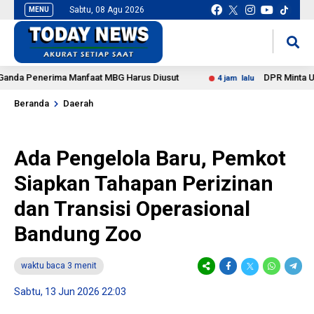
Sabtu, 08 Agu 2026
MENU
situs slot gacor
mancingduit
Penerima Manfaat MBG Harus Diusut
DPR Minta Usut Tunt
4 jam lalu
Beranda
Daerah
Ada Pengelola Baru, Pemkot
Siapkan Tahapan Perizinan
dan Transisi Operasional
Bandung Zoo
waktu baca 3 menit
Sabtu, 13 Jun 2026 22:03