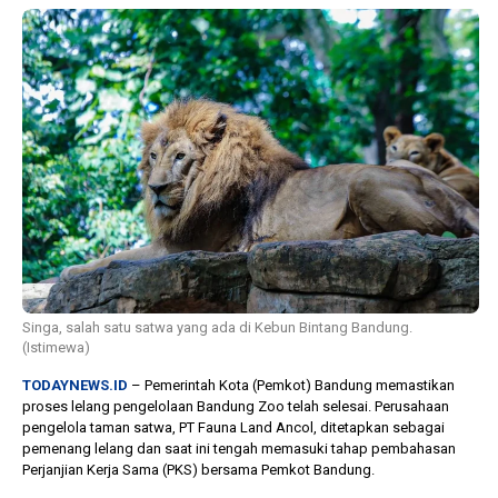
1 tahun lalu
10 bulan lalu
Banyak Gugatan di
KPU Batalka
Pilkada 2024, Legislator
Keputusan 
Ragukan SDM Bawaslu
Capres-Caw
Dirahasiaka
Singa, salah satu satwa yang ada di Kebun Bintang Bandung.
(Istimewa)
TODAYNEWS.ID
– Pemerintah Kota (Pemkot) Bandung memastikan
proses lelang pengelolaan Bandung Zoo telah selesai. Perusahaan
pengelola taman satwa, PT Fauna Land Ancol, ditetapkan sebagai
pemenang lelang dan saat ini tengah memasuki tahap pembahasan
Perjanjian Kerja Sama (PKS) bersama Pemkot Bandung.