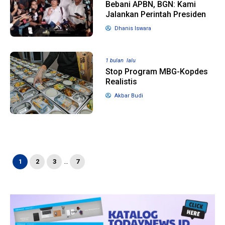
Bebani APBN, BGN: Kami
Jalankan Perintah Presiden
Dhanis Iswara
1 bulan lalu
Stop Program MBG-Kopdes
Realistis
Akbar Budi
1
2
3
…
7