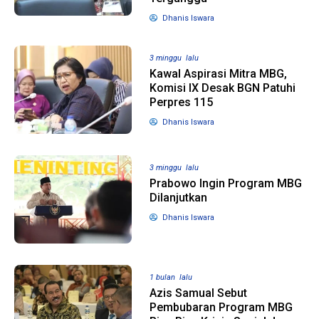
Dhanis Iswara
1 tahun lalu
10 bulan lalu
Banyak Gugatan di
KPU Batalka
3 minggu lalu
Pilkada 2024, Legislator
Keputusan 
Kawal Aspirasi Mitra MBG,
Ragukan SDM Bawaslu
Capres-Caw
Komisi IX Desak BGN Patuhi
Dirahasiaka
Perpres 115
Dhanis Iswara
3 minggu lalu
Prabowo Ingin Program MBG
Dilanjutkan
Dhanis Iswara
1 bulan lalu
Azis Samual Sebut
Pembubaran Program MBG