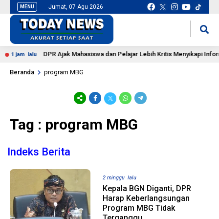
Jumat, 07 Agu 2026
MENU
situs slot gacor
mancingduit
DPR Ajak Mahasiswa dan Pelajar Lebih Kritis Menyikapi Informasi
1 jam lalu
Beranda
program MBG
Tag : program MBG
Indeks Berita
2 minggu lalu
Kepala BGN Diganti, DPR
Harap Keberlangsungan
Program MBG Tidak
Terganggu