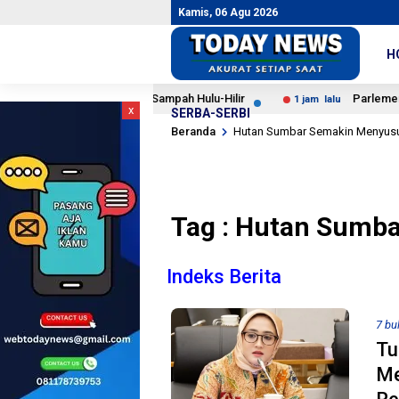
Kamis, 06 Agu 2026
H
ak Transformasi Sampah Hulu-Hilir
Parlemen Iran: Ti
1 jam lalu
x
SERBA-SERBI
Beranda
Hutan Sumbar Semakin Menyus
Tag : Hutan Sumb
Indeks Berita
7 bu
Tu
Me