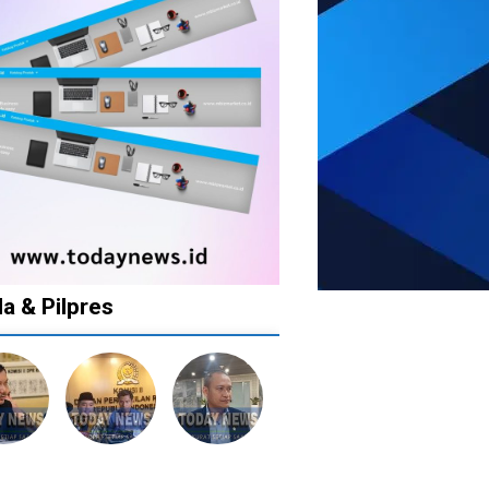
da & Pilpres
12
1
1
1
bulan
tahun
tahun
tahun
lalu
lalu
lalu
lalu
Banyak
Catat!
Tak
Banyak
lkan
Kepala
Dua
Ingin
Gugatan
tusan
Daerah
Daerah
Ada
di