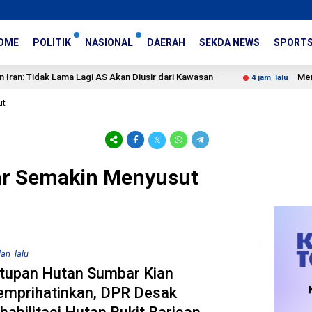
OME
POLITIK
NASIONAL
DAERAH
SEKDA NEWS
SPORT
dak Lama Lagi AS Akan Diusir dari Kawasan
Menkeu Pasti
4 jam lalu
ut
ar Semakin Menyusut
lan lalu
tupan Hutan Sumbar Kian
mprihatinkan, DPR Desak