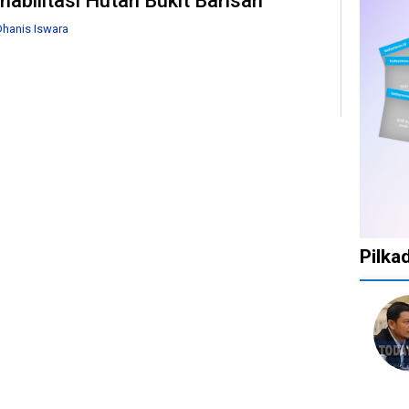
habilitasi Hutan Bukit Barisan
hanis Iswara
Pilka
1
1
1
10
tahun
tahun
tahun
bulan
lalu
lalu
lalu
lalu
Catat!
Tak
Banyak
KPU
Dua
Ingin
Gugatan
Bata
Daerah
Ada
di
Kepu