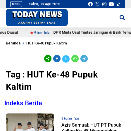
Sabtu, 08 Agu 2026
MENU
situs slot gacor
mancingduit
s Diusut
DPR Minta Usut Tuntas Jaringan di Balik Temu
9 jam lalu
Beranda
HUT Ke-48 Pupuk Kaltim
Tag : HUT Ke-48 Pupuk
Kaltim
Indeks Berita
8 bulan lalu
Azis Samual: HUT PT Pupuk
Kaltim Ke-48 Meneguhkan