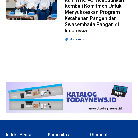
Kembali Komitmen Untuk
Menyukseskan Program
Ketahanan Pangan dan
1 tahun lalu
10 bulan lalu
Banyak Gugatan di
KPU Batalkan
Swasembada Pangan di
Indonesia
Pilkada 2024, Legislator
Keputusan Do
Ragukan SDM Bawaslu
Capres-Cawap
Azis Arriadh
Dirahasiakan
Indeks Berita
Komunitas
Otomotif