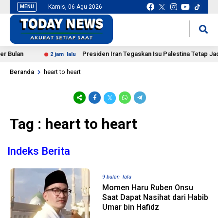
Kamis, 06 Agu 2026
MENU
situs slot gacor
mancingduit
 Bulan
Presiden Iran Tegaskan Isu Palestina Tetap Jadi 
2 jam lalu
Beranda
heart to heart
Tag : heart to heart
Indeks Berita
9 bulan lalu
Momen Haru Ruben Onsu
Saat Dapat Nasihat dari Habib
Umar bin Hafidz