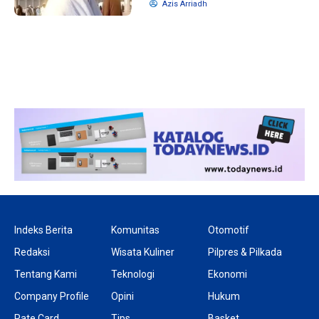
Azis Arriadh
1 tahun lalu
10 bulan lalu
Banyak Gugatan di
KPU Batalka
Pilkada 2024, Legislator
Keputusan 
Ragukan SDM Bawaslu
Capres-Caw
Dirahasiaka
Indeks Berita
Komunitas
Otomotif
Redaksi
Wisata Kuliner
Pilpres & Pilkada
Tentang Kami
Teknologi
Ekonomi
Company Profile
Opini
Hukum
Rate Card
Tips
Basket