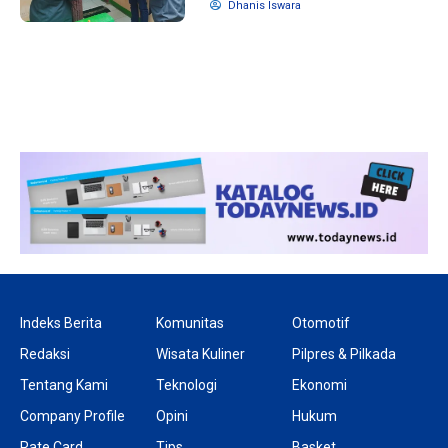
Dhanis Iswara
1 tahun lalu
10 bulan lalu
Banyak Gugatan di
KPU Batalka
Pilkada 2024, Legislator
Keputusan 
Ragukan SDM Bawaslu
Capres-Caw
Dirahasiaka
Indeks Berita
Komunitas
Otomotif
Redaksi
Wisata Kuliner
Pilpres & Pilkada
Tentang Kami
Teknologi
Ekonomi
Company Profile
Opini
Hukum
Rate Card
Tips
Basket