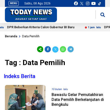
Sabtu, 08 Agu 2026
MENU
situs slot gacor
mancingduit
DPR Beberkan Kriteria Calon Gubernur BI Baru
DPR D
u
1 jam lalu
Beranda
Data Pemilih
Tag : Data Pemilih
Indeks Berita
10 bulan lalu
Bawaslu Gelar Pemutakhiran
Data Pemilih Berkelanjutan di
Bengkulu