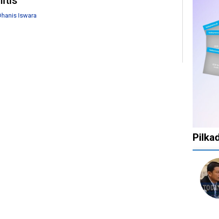
litis
hanis Iswara
Pilka
1
1
1
10
tahun
tahun
tahun
bulan
lalu
lalu
lalu
lalu
Catat!
Tak
Banyak
KPU
Dua
Ingin
Gugatan
Bata
Daerah
Ada
di
Kepu