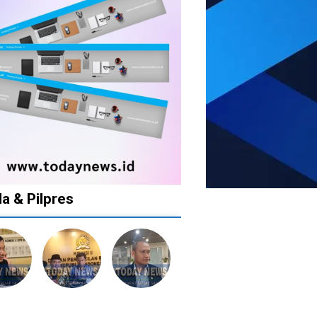
da & Pilpres
1
1
1
1
tahun
tahun
tahun
tahun
lalu
lalu
lalu
lalu
Banyak
Catat!
Tak
Banyak
lkan
Kepala
Dua
Ingin
Gugatan
tusan
Daerah
Daerah
Ada
di