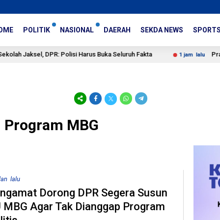
OME
POLITIK
NASIONAL
DAERAH
SEKDA NEWS
SPORT
ksel, DPR: Polisi Harus Buka Seluruh Fakta
Prabowo Nil
1 jam lalu
m Program MBG
lan lalu
ngamat Dorong DPR Segera Susun
 MBG Agar Tak Dianggap Program