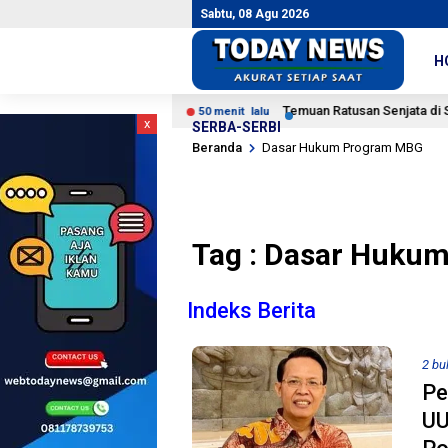
Sabtu, 08 Agu 2026
H
 Catatan Kritis
Temuan Ratusan Senjata di Sekolah Ja
50 menit lalu
x
SERBA-SERBI
Beranda
Dasar Hukum Program MBG
Tag : Dasar Huku
Indeks Berita
2 bu
Pe
UU