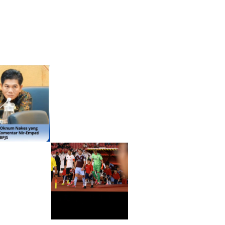
Anggaran
Laga
Panas
Siap
Tersaji