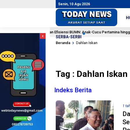
Senin, 10 Agu 2026
H
Prabowo Instruksikan Efisiensi BUMN: Anak-Cucu Pertamina hingga PLN B
x
SERBA-SERBI
Beranda
Dahlan Iskan
Tag : Dahlan Iskan
Indeks Berita
1 ta
Da
Se