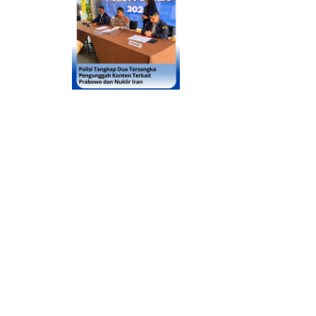
ebaya
baya