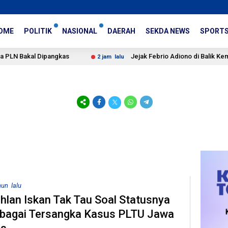
OME
POLITIK
NASIONAL
DAERAH
SEKDA NEWS
SPORT
akal Dipangkas
Jejak Febrio Adiono di Balik Kematian S
2 jam lalu
hun lalu
hlan Iskan Tak Tau Soal Statusnya
bagai Tersangka Kasus PLTU Jawa