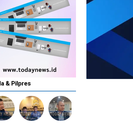
da & Pilpres
1
1
1
1
tahun
tahun
tahun
tahun
lalu
lalu
lalu
lalu
Banyak
Catat!
Tak
Banyak
lkan
Kepala
Dua
Ingin
Gugatan
tusan
Daerah
Daerah
Ada
di