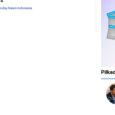
s
oday News Indonesia
Pilka
1
1
1
10
tahun
tahun
tahun
bulan
lalu
lalu
lalu
lalu
Catat!
Tak
Banyak
KPU
Dua
Ingin
Gugatan
Bata
Daerah
Ada
di
Kepu