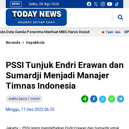
Sabtu, 08 Agu 2026
MENU
situs slot gacor
mancingduit
Data Ganda Penerima Manfaat MBG Harus Diusut
DPR Min
7 jam lalu
Beranda
Sepakbola
PSSI Tunjuk Endri Erawan dan
Sumardji Menjadi Manajer
Timnas Indonesia
waktu baca 1 menit
Minggu, 11 Des 2022 06:33
Jakarta – PSSI resmi mendaftarkan Endri Erawan dan Sumardji untuk