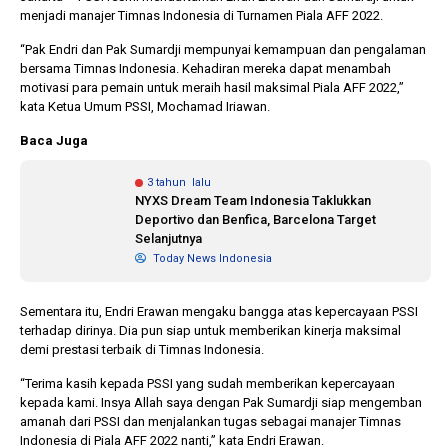
menjadi manajer Timnas Indonesia di Turnamen Piala AFF 2022.
“Pak Endri dan Pak Sumardji mempunyai kemampuan dan pengalaman
1 tahun lalu
10 bulan lalu
bersama Timnas Indonesia. Kehadiran mereka dapat menambah
Banyak Gugatan di
KPU Batalka
motivasi para pemain untuk meraih hasil maksimal Piala AFF 2022,”
Pilkada 2024, Legislator
Keputusan 
kata Ketua Umum PSSI, Mochamad Iriawan.
Ragukan SDM Bawaslu
Capres-Caw
Dirahasiaka
Baca Juga
3 tahun lalu
NYXS Dream Team Indonesia Taklukkan
Deportivo dan Benfica, Barcelona Target
Selanjutnya
Today News Indonesia
Sementara itu, Endri Erawan mengaku bangga atas kepercayaan PSSI
terhadap dirinya. Dia pun siap untuk memberikan kinerja maksimal
demi prestasi terbaik di Timnas Indonesia.
“Terima kasih kepada PSSI yang sudah memberikan kepercayaan
kepada kami. Insya Allah saya dengan Pak Sumardji siap mengemban
amanah dari PSSI dan menjalankan tugas sebagai manajer Timnas
Indonesia di Piala AFF 2022 nanti,” kata Endri Erawan.