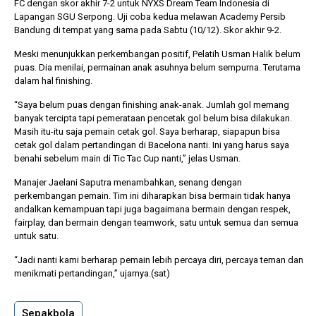
FC dengan skor akhir 7-2 untuk NYXS Dream Team Indonesia di
Lapangan SGU Serpong. Uji coba kedua melawan Academy Persib
Bandung di tempat yang sama pada Sabtu (10/12). Skor akhir 9-2.
Meski menunjukkan perkembangan positif, Pelatih Usman Halik belum
puas. Dia menilai, permainan anak asuhnya belum sempurna. Terutama
dalam hal finishing.
“Saya belum puas dengan finishing anak-anak. Jumlah gol memang
banyak tercipta tapi pemerataan pencetak gol belum bisa dilakukan.
Masih itu-itu saja pemain cetak gol. Saya berharap, siapapun bisa
cetak gol dalam pertandingan di Bacelona nanti. Ini yang harus saya
benahi sebelum main di Tic Tac Cup nanti,” jelas Usman.
Manajer Jaelani Saputra menambahkan, senang dengan
perkembangan pemain. Tim ini diharapkan bisa bermain tidak hanya
andalkan kemampuan tapi juga bagaimana bermain dengan respek,
fairplay, dan bermain dengan teamwork, satu untuk semua dan semua
untuk satu.
“Jadi nanti kami berharap pemain lebih percaya diri, percaya teman dan
menikmati pertandingan,” ujarnya.(sat)
Sepakbola