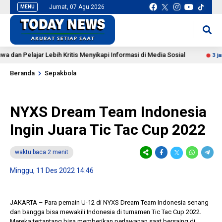
Jumat, 07 Agu 2026
MENU
situs slot gacor
mancingduit
Pelajar Lebih Kritis Menyikapi Informasi di Media Sosial
3 jam lalu
Beranda
Sepakbola
NYXS Dream Team Indonesia
Ingin Juara Tic Tac Cup 2022
waktu baca 2 menit
Minggu, 11 Des 2022 14:46
JAKARTA – Para pemain U-12 di NYXS Dream Team Indonesia senang
dan bangga bisa mewakili Indonesia di turnamen Tic Tac Cup 2022.
Mereka tertantang bisa memberikan perlawanan saat bersaing di