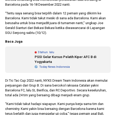
Barcelona pada 16-18 Desember 2022 nanti.
“Tentu saya senang bisa terpilih dalam 12 pemain yang dikirim ke
1 tahun lalu
10 bulan lalu
Barcelona. Kami tidak takut meski di sana ada Barcelona. Kami akan
Banyak Gugatan di
KPU Batalka
berusaha untuk bisa menjad8 juara di turnamen nanti,” ungkap Joe
Pilkada 2024, Legislator
Keputusan 
Gerald Sianturi dari Bekasi Bekasi ketika diwawancarai di Lapangan
Ragukan SDM Bawaslu
Capres-Caw
SGU Serpong sabtu (10/12).
Dirahasiaka
Baca Juga
3 tahun lalu
PSSI Gelar Kursus Pelatih Kiper AFC B di
Yogyakarta
Today News Indonesia
Di Tic Tac Cup 2022 nanti, NYXS Dream Team Indonesia akan memulai
perjuangan dari Grup B. Di sana bercokol raksasa Catalan yakni
Barcelona FC, lalu SL Benfica, dan RC Deportivo. Secara keseluruhan,
total ada 24 tim yang bersaing dibagi menjadi enam grup.
“Kami tidak takut hadapi siapapun. Kami punya kerja sama tim dan
chemistry. Kami yakin bisa bersaing dengan Barcelona karena kami
terus berlatih dan juga menggelar uji coba,” tegas pemain asal Bali,