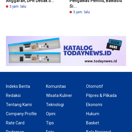
Anggaran, DPR Desak S...
Pengawas Pemilu, Bawaslu
Si...
3 jam lalu
3 jam lalu
Indeks Berita
Komunitas
Otomotif
Redaksi
Wisata Kuliner
Pilpres & Pilkada
Tentang Kami
Teknologi
Ekonomi
Company Profile
Opini
Hukum
Rate Card
Tips
Basket
Pedoman
Foto
Bola Nasional