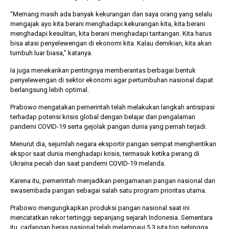
“Memang masih ada banyak kekurangan dan saya orang yang selalu
mengajak ayo kita berani menghadapi kekurangan kita, kita berani
menghadapi kesulitan, kita berani menghadapi tantangan. Kita harus
bisa atasi penyelewengan di ekonomi kita. Kalau demikian, kita akan
tumbuh luar biasa,” katanya.
Ia juga menekankan pentingnya memberantas berbagai bentuk
penyelewengan di sektor ekonomi agar pertumbuhan nasional dapat
berlangsung lebih optimal.
Prabowo mengatakan pemerintah telah melakukan langkah antisipasi
terhadap potensi krisis global dengan belajar dari pengalaman
pandemi COVID-19 serta gejolak pangan dunia yang pernah terjadi.
Menurut dia, sejumlah negara eksportir pangan sempat menghentikan
ekspor saat dunia menghadapi krisis, termasuk ketika perang di
Ukraina pecah dan saat pandemi COVID-19 melanda.
Karena itu, pemerintah menjadikan pengamanan pangan nasional dan
swasembada pangan sebagai salah satu program prioritas utama.
Prabowo mengungkapkan produksi pangan nasional saat ini
mencatatkan rekor tertinggi sepanjang sejarah Indonesia. Sementara
itu, cadangan beras nasional telah melampaui 5,3 juta ton sehingga