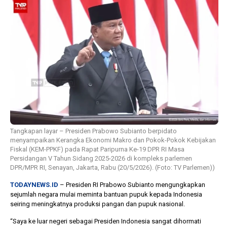
1 tahun lalu
10 bulan lalu
Banyak Gugatan di
KPU Batalka
Pilkada 2024, Legislator
Keputusan 
Ragukan SDM Bawaslu
Capres-Caw
Dirahasiaka
Tangkapan layar – Presiden Prabowo Subianto berpidato
menyampaikan Kerangka Ekonomi Makro dan Pokok-Pokok Kebijakan
Fiskal (KEM-PPKF) pada Rapat Paripurna Ke-19 DPR RI Masa
Persidangan V Tahun Sidang 2025-2026 di kompleks parlemen
DPR/MPR RI, Senayan, Jakarta, Rabu (20/5/2026). (Foto: TV Parlemen))
TODAYNEWS.ID
– Presiden RI Prabowo Subianto mengungkapkan
sejumlah negara mulai meminta bantuan pupuk kepada Indonesia
seiring meningkatnya produksi pangan dan pupuk nasional.
“Saya ke luar negeri sebagai Presiden Indonesia sangat dihormati