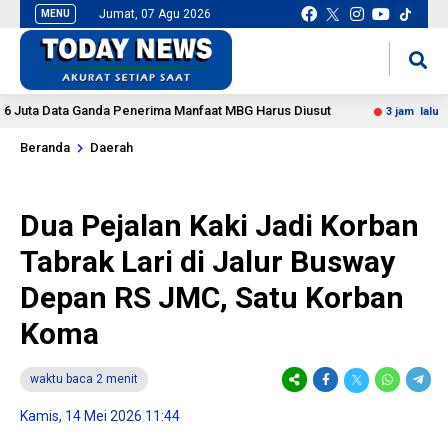
Jumat, 07 Agu 2026
MENU
situs slot gacor
mancingduit
a Data Ganda Penerima Manfaat MBG Harus Diusut
DPR M
3 jam lalu
Beranda
Daerah
Dua Pejalan Kaki Jadi Korban
Tabrak Lari di Jalur Busway
Depan RS JMC, Satu Korban
Koma
waktu baca 2 menit
Kamis, 14 Mei 2026 11:44