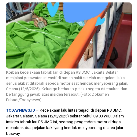
1 tahun lalu
10 bulan lalu
Banyak Gugatan di
KPU Batalka
Pilkada 2024, Legislator
Keputusan 
Ragukan SDM Bawaslu
Capres-Caw
Dirahasiaka
Korban kecelakaan tabrak lari di depan RS JMC, Jakarta Selatan,
menjalani perawatan intensif di rumah sakit setelah mengalami luka
serius akibat ditabrak sepeda motor saat hendak menyeberang jalan,
Selasa (12/5/2025). Keluarga berharap pelaku segera ditemukan dan
bertanggung jawab atas insiden tersebut. (Foto: Dokumen
Pribadi/Todaynews)
TODAYNEWS.ID
– Kecelakaan lalu lintas terjadi di depan RS JMC,
Jakarta Selatan, Selasa (12/5/2025) sekitar pukul 09.00 WIB. Dalam
insiden tabrak lari RS JMC ini, seorang pengendara motor diduga
menabrak dua pejalan kaki yang hendak menyeberang di area jalur
busway.