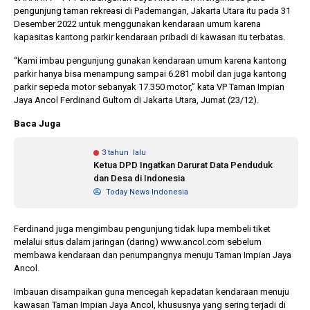
pengunjung taman rekreasi di Pademangan, Jakarta Utara itu pada 31
Desember 2022 untuk menggunakan kendaraan umum karena
kapasitas kantong parkir kendaraan pribadi di kawasan itu terbatas.
10 bulan lalu
1 tahun lalu
KPU Batalkan
Banyak Kepa
“Kami imbau pengunjung gunakan kendaraan umum karena kantong
Keputusan Dokumen
Terjerat Kor
parkir hanya bisa menampung sampai 6.281 mobil dan juga kantong
Capres-Cawapres
Legislator Ko
parkir sepeda motor sebanyak 17.350 motor,” kata VP Taman Impian
Dirahasiakan
Dorong Pilk
Jaya Ancol Ferdinand Gultom di Jakarta Utara, Jumat (23/12).
DPRD
Baca Juga
3 tahun lalu
Ketua DPD Ingatkan Darurat Data Penduduk
dan Desa di Indonesia
Today News Indonesia
Ferdinand juga mengimbau pengunjung tidak lupa membeli tiket
melalui situs dalam jaringan (daring) www.ancol.com sebelum
membawa kendaraan dan penumpangnya menuju Taman Impian Jaya
Ancol.
Imbauan disampaikan guna mencegah kepadatan kendaraan menuju
kawasan Taman Impian Jaya Ancol, khususnya yang sering terjadi di