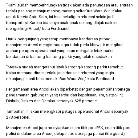
“Kami sudah memperhitungkan tidak akan ada penundaan atau antrean
terlalu panjang menuju masing-masing selterBus Wara-Wiri. Kalau
untuk Kereta Sato-Sato, ini bisa sekaligus rekreasi selain jadi
transportasi. Karena biasanya anak-anak senang diajak naik ini
mengelilingi Ancol,” kata Ferdinand.
Untuk pengunjung yang tetap membawa kendaraan pribadi,
manajemen Ancol mengimbau agar tidak perlu khawatir mengikuti
arahan petugas operasional yang akan mengatur letak parkir
kendaraan di kantong-kantong parkir yang telah disediakan.
“Mereka sudah mengetahui letak kantong-kantong parkir tersebut.
Kalau memang dirasa terlalu jauh dari unit rekreasi yang ingin
dikunjungi, nanti bisa menaiki Bus Wara-Wiri,” kata Ferdinand.
Pengamanan area Ancol akan diperketat dengan penambahan tenaga
pengamanan gabungan yang terdiri dari kepolisian, TNI, Satpol PP,
Dishub, Dinkes dan Damkar sebanyak 625 personel.
Tambahan ini akan melengkapi petugas operasional Ancol sebanyak
278 personel.
Manajemen Ancol juga menyiapkan enam titik pos P3K, enam titik pos
polisi di dalam area Ancol, delapan pos penjaga pantai (life guard)