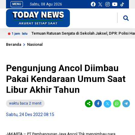
Sabtu, 08 Agu 2026
MENU
situs slot gacor
mancingduit
Temuan Ratusan Senjata di Sekolah Jaksel, DPR: Polisi Harus Bu
1 jam lalu
Beranda
Nasional
Pengunjung Ancol Diimbau
Pakai Kendaraan Umum Saat
Libur Akhir Tahun
waktu baca 2 menit
Sabtu, 24 Des 2022 08:15
JAKARTA – PT Pembangunan Jaya Ancol Tbk mengimbau para