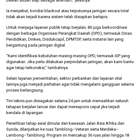
bawah sudah siap sebagai alternatif,” jelasnya.
Ia menyebut, kondisi blackout atau terputusnya jaringan secara total
tidak akan terjadi karena sistem telah disiapkan berlapis.
Untuk menjaga layanan publik tetap berjalan, BII juga berkoordinasi
dengan berbagai Organisasi Perangkat Daerah (OPD), termasuk Dinas
Pendidikan, Dinkes, Disdukcapil, DPMTSP, serta instansi lain yang
bergantung pada jaringan digital.
“Kami identifikasi kebutuhan masing-masing OPD, termasuk ISP yang
digunakan. Jika perlu dilakukan perpindahan jaringan, akan kami bantu
agar tetap terkoneksi,” tambahnya.
Selain layanan pemerintahan, sektor perbankan dan layanan vital
lainnya juga menjadi perhatian agar tidak mengalami gangguan selama
proses berlangsung.
Tim teknis pun disiagakan selama 24 jam untuk memastikan seluruh
tahapan berjalan lancar dan dapat merespons cepat jika terjadi
kendala di lapangan.
Penertiban tahap awal dimulai dari kawasan Jalan Asia Afrika dan
Sunda, dilanjutkan ke ruas Tamblong–Veteran serta Merdeka–
Lembong–Tamblong. Program ini mencakup 36 ruas jalan hingga 18