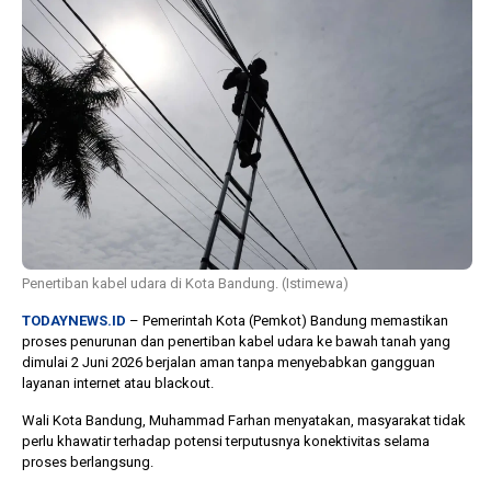
1 tahun lalu
10 bulan lalu
Banyak Gugatan di
KPU Batalka
Pilkada 2024, Legislator
Keputusan 
Ragukan SDM Bawaslu
Capres-Caw
Dirahasiaka
Penertiban kabel udara di Kota Bandung. (Istimewa)
TODAYNEWS.ID
– Pemerintah Kota (Pemkot) Bandung memastikan
proses penurunan dan penertiban kabel udara ke bawah tanah yang
dimulai 2 Juni 2026 berjalan aman tanpa menyebabkan gangguan
layanan internet atau blackout.
Wali Kota Bandung, Muhammad Farhan menyatakan, masyarakat tidak
perlu khawatir terhadap potensi terputusnya konektivitas selama
proses berlangsung.