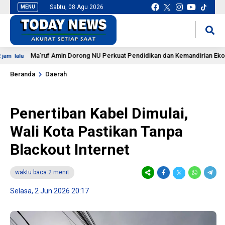
Sabtu, 08 Agu 2026
MENU
situs slot gacor
mancingduit
Ma’ruf Amin Dorong NU Perkuat Pendidikan dan Kemandirian Ekonomi
lu
Beranda
Daerah
Penertiban Kabel Dimulai,
Wali Kota Pastikan Tanpa
Blackout Internet
waktu baca 2 menit
Selasa, 2 Jun 2026 20:17