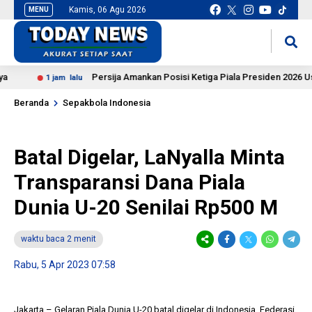
Kamis, 06 Agu 2026
MENU
situs slot gacor
mancingduit
Persija Amankan Posisi Ketiga Piala Presiden 2026 Usai T
1 jam lalu
Beranda
Sepakbola Indonesia
Batal Digelar, LaNyalla Minta
Transparansi Dana Piala
Dunia U-20 Senilai Rp500 M
waktu baca 2 menit
Rabu, 5 Apr 2023 07:58
Jakarta – Gelaran Piala Dunia U-20 batal digelar di Indonesia. Federasi