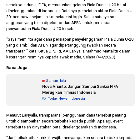
sepakbola dunia, FIFA, memutuskan gelaran Piala Dunia U-20 batal
diselenggarakan di Indonesia. Batalnya perhelatan akbar Piala Dunia U-
20 membawa sejumlah konsekuensi logis. Salah satunya soal
1 tahun lalu
10 bulan lalu
anggaran yang telah digelontor dari APBN untuk persiapan
Banyak Gugatan di
KPU Batalka
penyambutan Piala Dunia U-20 tersebut.
Pilkada 2024, Legislator
Keputusan 
Ragukan SDM Bawaslu
Capres-Caw
“Saya meminta agar dana persiapan penyelenggaraan Piala Dunia U-20
Dirahasiaka
yang diambil dari APBN agar dipertanggungjawabkan secara
transparan,” kata Ketua DPD RI, AA LaNyalla Mahmud Mattalitti dalam
keterangan resminya kepada awak media, Selasa (4/4/2023).
Baca Juga
3 tahun lalu
Nova Arianto: Jangan Sampai Sanksi FIFA
Merugikan Timnas Indonesia
Today News Indonesia
Menurut LaNyalla, transparansi penggunaan dana tersebut penting
untuk disampaikan secara terbuka kepada publik. Apalagi, event
tersebut telah dinyatakan batal diselenggarakan di Indonesia.
“Jadi, pihak-pihak terkait wajib menyampaikan secara terbuka kepada