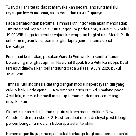
“Garuda Fans tetap dapat menyaksikan secara langsung melalui
tayangan live di Indosiar, Vidio.com, dan FIFA+,” ujarnya.
Pada pertandingan pertama, Timnas Putri Indonesia akan menghadapi
Tim Nasional Sepak Bola Putri Singapura pada Rabu, 3 Juni 2026 pukul
19.00 WIB. Laga tersebut menjadi kesempatan bagi skuad Merah Putih
untuk mengukur kesiapan menghadapi agenda internasional
berikutnya.
Enam hari kemudian, pasukan Garuda Pertiwi akan kembali turun
bertanding menghadapi Tim Nasional Sepak Bola Putri Kamboja. Duel
tersebut dijadwalkan berlangsung pada Selasa, 9 Juni 2026 pukul
15.30 WIB.
Timnas Putri Indonesia datang dengan modal kepercayaan diri yang
cukup baik. Pada ajang FIFA Women’s Series 2026 di Thailand pada
April lalu, mereka berhasil menutup turnamen dengan kemenangan
meyakinkan.
Skuad asuhan pelatih timnas putri sukses menundukkan New
Caledonia dengan skor 4-2. Hasil tersebut menjadi sinyal positif bagi
perkembangan tim dalam beberapa bulan terakhir.
Kemenangan itu juga menjadi bekal berharga bagi para pemain senior