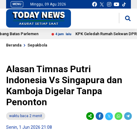
Minggu, 09 Agu 2026
MENU
situs slot gacor
mancingduit
Batas Parlemen
KPK Geledah Rumah Sekwan DPRD dan K
4 jam lalu
Beranda
Sepakbola
Alasan Timnas Putri
Indonesia Vs Singapura dan
Kamboja Digelar Tanpa
Penonton
waktu baca 2 menit
Senin, 1 Jun 2026 21:08