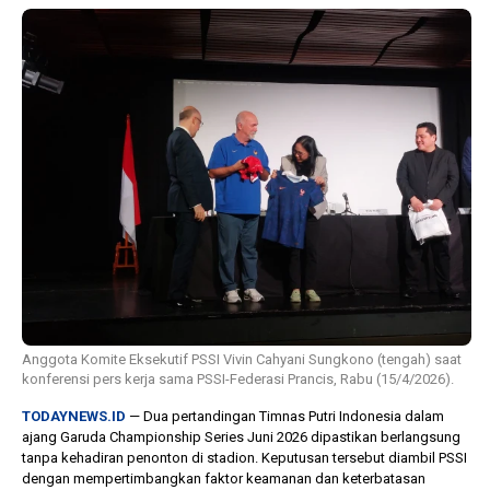
1 tahun lalu
10 bulan lalu
Banyak Gugatan di
KPU Batalka
Pilkada 2024, Legislator
Keputusan 
Ragukan SDM Bawaslu
Capres-Caw
Dirahasiaka
Anggota Komite Eksekutif PSSI Vivin Cahyani Sungkono (tengah) saat
konferensi pers kerja sama PSSI-Federasi Prancis, Rabu (15/4/2026).
TODAYNEWS.ID
— Dua pertandingan Timnas Putri Indonesia dalam
ajang Garuda Championship Series Juni 2026 dipastikan berlangsung
tanpa kehadiran penonton di stadion. Keputusan tersebut diambil PSSI
dengan mempertimbangkan faktor keamanan dan keterbatasan