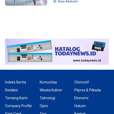
Asep Awaludin
1 tahun lalu
10 bulan lalu
Banyak Gugatan di
KPU Batalka
Pilkada 2024, Legislator
Keputusan 
Ragukan SDM Bawaslu
Capres-Caw
Dirahasiaka
Indeks Berita
Komunitas
Otomotif
Redaksi
Wisata Kuliner
Pilpres & Pilkada
Tentang Kami
Teknologi
Ekonomi
Company Profile
Opini
Hukum
Rate Card
Tips
Basket