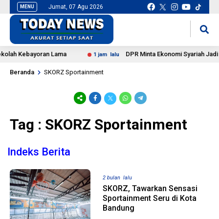
Jumat, 07 Agu 2026
MENU
situs slot gacor
mancingduit
kolah Kebayoran Lama
DPR Minta Ekonomi Syariah Jadi S
1 jam lalu
Beranda
SKORZ Sportainment
Tag : SKORZ Sportainment
Indeks Berita
2 bulan lalu
SKORZ, Tawarkan Sensasi
Sportainment Seru di Kota
Bandung