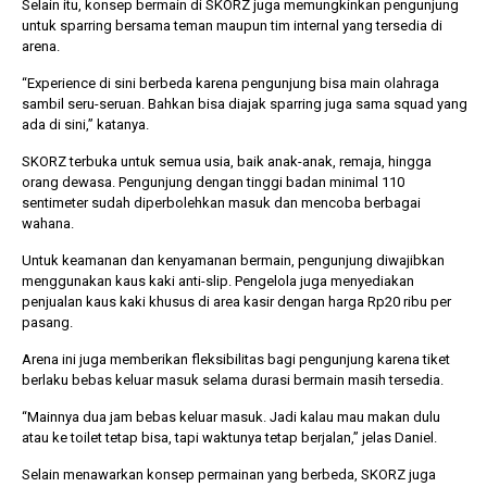
Selain itu, konsep bermain di SKORZ juga memungkinkan pengunjung
untuk sparring bersama teman maupun tim internal yang tersedia di
arena.
“Experience di sini berbeda karena pengunjung bisa main olahraga
sambil seru-seruan. Bahkan bisa diajak sparring juga sama squad yang
ada di sini,” katanya.
SKORZ terbuka untuk semua usia, baik anak-anak, remaja, hingga
orang dewasa. Pengunjung dengan tinggi badan minimal 110
sentimeter sudah diperbolehkan masuk dan mencoba berbagai
wahana.
Untuk keamanan dan kenyamanan bermain, pengunjung diwajibkan
menggunakan kaus kaki anti-slip. Pengelola juga menyediakan
penjualan kaus kaki khusus di area kasir dengan harga Rp20 ribu per
pasang.
Arena ini juga memberikan fleksibilitas bagi pengunjung karena tiket
berlaku bebas keluar masuk selama durasi bermain masih tersedia.
“Mainnya dua jam bebas keluar masuk. Jadi kalau mau makan dulu
atau ke toilet tetap bisa, tapi waktunya tetap berjalan,” jelas Daniel.
Selain menawarkan konsep permainan yang berbeda, SKORZ juga