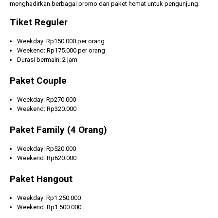
menghadirkan berbagai promo dan paket hemat untuk pengunjung.
Tiket Reguler
Weekday: Rp150.000 per orang
Weekend: Rp175.000 per orang
Durasi bermain: 2 jam
Paket Couple
Weekday: Rp270.000
Weekend: Rp320.000
Paket Family (4 Orang)
Weekday: Rp520.000
Weekend: Rp620.000
Paket Hangout
Weekday: Rp1.250.000
Weekend: Rp1.500.000