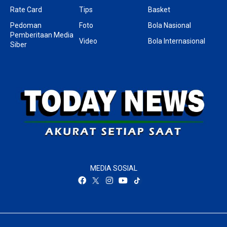
Rate Card
Tips
Basket
Pedoman
Foto
Bola Nasional
Pemberitaan Media
Video
Bola Internasional
Siber
MEDIA SOSIAL