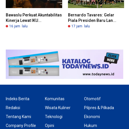
Bawaslu Perkuat Akuntabilitas
Bernardo Tavares: Gelar
Kinerja Lewat IKU...
Piala Presiden Baru Lan...
16 jam lalu
17 jam lalu
Indeks Berita
Komunitas
Otomotif
Redaksi
Wisata Kuliner
Pilpres & Pilkada
Tentang Kami
Teknologi
Ekonomi
Company Profile
Opini
Hukum