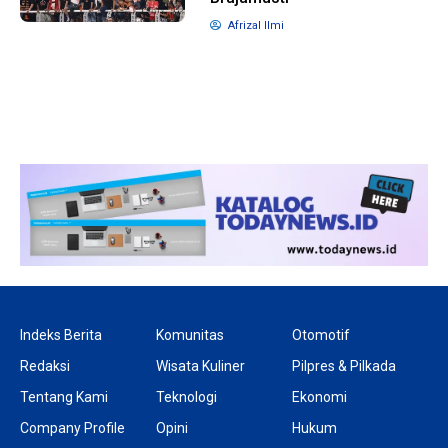
Afrizal Ilmi
1 tahun lalu
10 bulan lalu
Banyak Gugatan di
KPU Batalka
Pilkada 2024, Legislator
Keputusan 
Ragukan SDM Bawaslu
Capres-Caw
Dirahasiaka
Indeks Berita
Komunitas
Otomotif
Redaksi
Wisata Kuliner
Pilpres & Pilkada
Tentang Kami
Teknologi
Ekonomi
Company Profile
Opini
Hukum