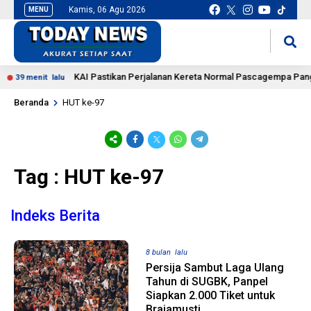
Kamis, 06 Agu 2026
MENU
situs slot gacor
mancingduit
KAI Pastikan Perjalanan Kereta Normal Pascagempa Pang
39 menit lalu
Beranda
HUT ke-97
Tag : HUT ke-97
Indeks Berita
8 bulan lalu
Persija Sambut Laga Ulang
Tahun di SUGBK, Panpel
Siapkan 2.000 Tiket untuk
Brajamusti