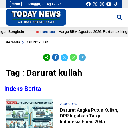
Minggu, 09 Agu 2026
MENU
situs slot gacor
mancingduit
an Bengkulu
Harga BBM Agustus 2026: Pertamax hingga 
1 jam lalu
Beranda
Darurat kuliah
Tag : Darurat kuliah
Indeks Berita
2 bulan lalu
Darurat Angka Putus Kuliah,
DPR Ingatkan Target
Indonesia Emas 2045