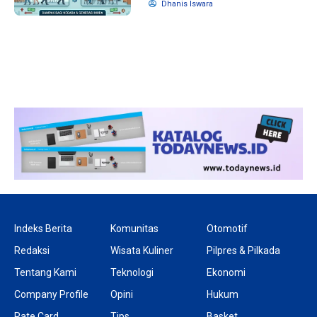
Dhanis Iswara
1 tahun lalu
10 bulan lalu
Banyak Gugatan di
KPU Batalka
Pilkada 2024, Legislator
Keputusan 
Ragukan SDM Bawaslu
Capres-Caw
Dirahasiaka
Indeks Berita
Komunitas
Otomotif
Redaksi
Wisata Kuliner
Pilpres & Pilkada
Tentang Kami
Teknologi
Ekonomi
Company Profile
Opini
Hukum
Rate Card
Tips
Basket