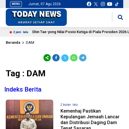
Jumat, 07 Agu 2026
MENU
situs slot gacor
mancingduit
Shin Tae-yong Nilai Posisi Ketiga di Piala Presiden 2026 L
2 jam lalu
Beranda
DAM
Tag : DAM
Indeks Berita
2 bulan lalu
Kemenhaj Pastikan
Kepulangan Jemaah Lancar
dan Distribusi Daging Dam
Tepat Sasaran