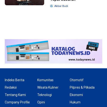
Akbar Budi
1 tahun lalu
10 bulan lalu
Banyak Gugatan di
KPU Batalka
Pilkada 2024, Legislator
Keputusan 
Ragukan SDM Bawaslu
Capres-Caw
Dirahasiaka
Indeks Berita
Komunitas
Otomotif
Redaksi
Wisata Kuliner
Pilpres & Pilkada
Tentang Kami
Teknologi
Ekonomi
Company Profile
Opini
Hukum