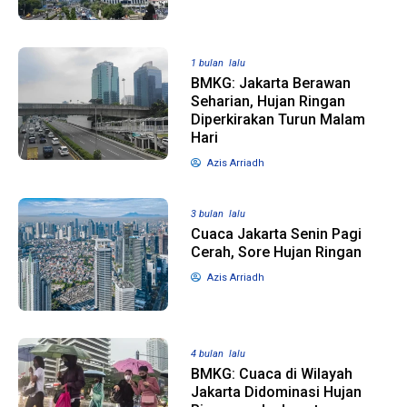
1 tahun lalu
10 bulan lalu
1 bulan lalu
Banyak Gugatan di
KPU Batalka
BMKG: Jakarta Berawan
Pilkada 2024, Legislator
Keputusan 
Seharian, Hujan Ringan
Ragukan SDM Bawaslu
Capres-Caw
Diperkirakan Turun Malam
Dirahasiaka
Hari
Azis Arriadh
3 bulan lalu
Cuaca Jakarta Senin Pagi
Cerah, Sore Hujan Ringan
Azis Arriadh
4 bulan lalu
BMKG: Cuaca di Wilayah
Jakarta Didominasi Hujan