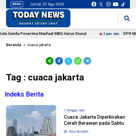
Jumat, 07 Agu 2026
MENU
situs slot gacor
mancingduit
ta Ganda Penerima Manfaat MBG Harus Diusut
DPR Minta 
3 jam lalu
Beranda
cuaca jakarta
Tag : cuaca jakarta
Indeks Berita
1 minggu lalu
Cuaca Jakarta Diperkirakan
Cerah Berawan pada Sabtu
Azis Arriadh