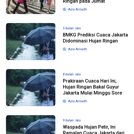
Ringan pada Jumat
Azis Arriadh
5 bulan lalu
BMKG Prediksi Cuaca Jakarta
Didominasi Hujan Ringan
Azis Arriadh
8 bulan lalu
Prakiraan Cuaca Hari Ini,
Hujan Ringan Bakal Guyur
Jakarta Mulai Minggu Sore
Azis Arriadh
9 bulan lalu
Waspada Hujan Petir, Ini
Ramalan Cuaca Jakarta dari