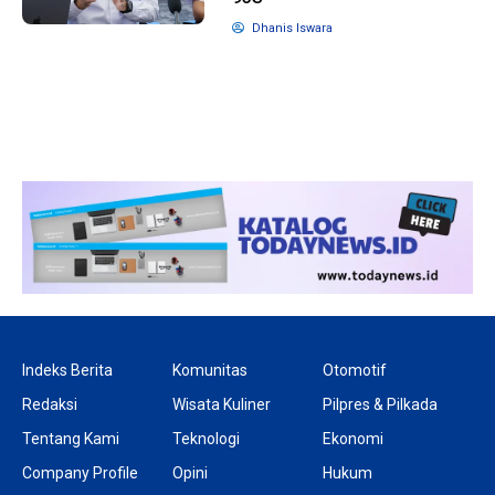
Dhanis Iswara
1 tahun lalu
10 bulan lalu
Banyak Gugatan di
KPU Batalka
Pilkada 2024, Legislator
Keputusan 
Ragukan SDM Bawaslu
Capres-Caw
Dirahasiaka
Indeks Berita
Komunitas
Otomotif
Redaksi
Wisata Kuliner
Pilpres & Pilkada
Tentang Kami
Teknologi
Ekonomi
Company Profile
Opini
Hukum