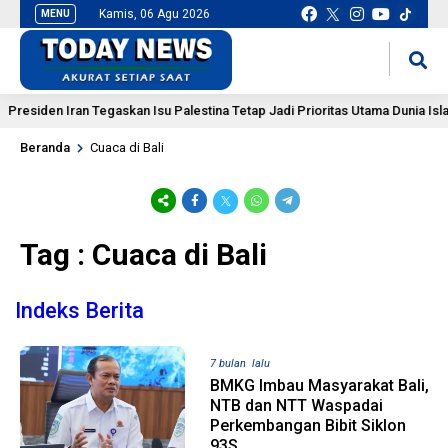
Kamis, 06 Agu 2026
MENU
situs slot gacor
mancingduit
Presiden Iran Tegaskan Isu Palestina Tetap Jadi Prioritas Utama Dunia Islam
Beranda
Cuaca di Bali
Tag : Cuaca di Bali
Indeks Berita
7 bulan lalu
BMKG Imbau Masyarakat Bali,
NTB dan NTT Waspadai
Perkembangan Bibit Siklon
93S