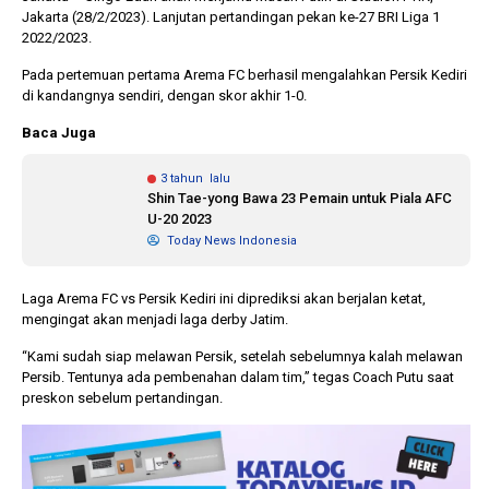
Jakarta (28/2/2023). Lanjutan pertandingan pekan ke-27 BRI Liga 1
2022/2023.
1 tahun lalu
10 bulan lalu
Pada pertemuan pertama Arema FC berhasil mengalahkan Persik Kediri
Banyak Gugatan di
KPU Batalka
di kandangnya sendiri, dengan skor akhir 1-0.
Pilkada 2024, Legislator
Keputusan 
Ragukan SDM Bawaslu
Capres-Caw
Baca Juga
Dirahasiaka
3 tahun lalu
Shin Tae-yong Bawa 23 Pemain untuk Piala AFC
U-20 2023
Today News Indonesia
Laga Arema FC vs Persik Kediri ini diprediksi akan berjalan ketat,
mengingat akan menjadi laga derby Jatim.
“Kami sudah siap melawan Persik, setelah sebelumnya kalah melawan
Persib. Tentunya ada pembenahan dalam tim,” tegas Coach Putu saat
preskon sebelum pertandingan.