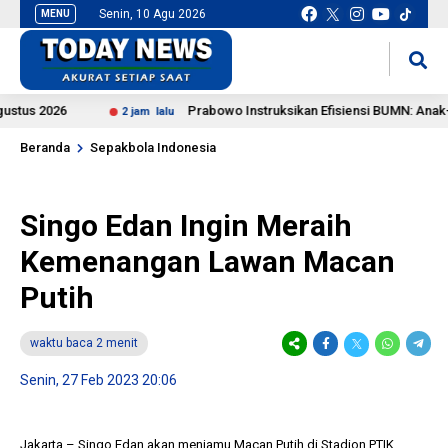
Senin, 10 Agu 2026
MENU
situs slot gacor
mancingduit
 2026
Prabowo Instruksikan Efisiensi BUMN: Anak-Cucu
2 jam lalu
Beranda
Sepakbola Indonesia
Singo Edan Ingin Meraih
Kemenangan Lawan Macan
Putih
waktu baca 2 menit
Senin, 27 Feb 2023 20:06
Jakarta – Singo Edan akan menjamu Macan Putih di Stadion PTIK,