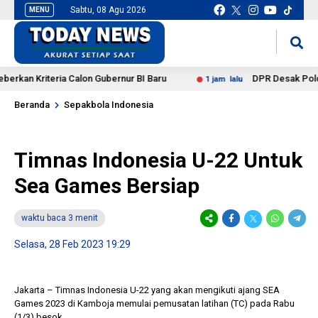
Sabtu, 08 Agu 2026
MENU
situs slot gacor
mancingduit
 Kriteria Calon Gubernur BI Baru
DPR Desak Polda Sumut
1 jam lalu
Beranda
Sepakbola Indonesia
Timnas Indonesia U-22 Untuk
Sea Games Bersiap
waktu baca 3 menit
Selasa, 28 Feb 2023 19:29
Jakarta – Timnas Indonesia U-22 yang akan mengikuti ajang SEA
Games 2023 di Kamboja memulai pemusatan latihan (TC) pada Rabu
(1/3) besok.