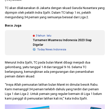
TC akan dilaksanakan di Jakarta dengan skuad Garuda Nusantara yang
dipimpin oleh pelatih Indra Sjafri. Dalam TC tahap 1 ini, pelatih
1 tahun lalu
10 bulan lalu
mengundang 34 pemain yang semuanya berasal dari Liga 2.
Banyak Gugatan di
KPU Batalka
Pilkada 2024, Legislator
Keputusan 
Baca Juga
Ragukan SDM Bawaslu
Capres-Caw
Dirahasiaka
3 tahun lalu
Turnamen Wuamesu Indonesia 2023 Siap
Digelar
Today News Indonesia
Menurut Indra Sjafri, TC pada bulan Maret dibagi menjadi dua
gelombang, yaitu tanggal 1-8 dan tanggal 9-16. Selama TC
berlangsung, kemungkinan ada pengurangan dan penambahan
pemain dalam skuad.
“Insya Allah pemusatan latihan bulan Maret ini dimulai besok Rabu.
Kami memanggil 34 pemain terlebih dahulu yang terdiri dari pemain
Liga 1 dan Liga 2. Untuk pemain yang reguler bermain di Liga 1 belum
kami panggil di pemusatan latihan kali ini,” kata Indra Sjafri.