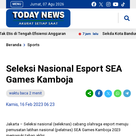
Jumat, 07 Agu 2026
MENU
situs slot gacor
mancingduit
s di Tengah Efisiensi Anggaran
Sekda Kota Bandung: TPS
7 jam lalu
Beranda
Sports
Seleksi Nasional Esport SEA
Games Kamboja
waktu baca 2 menit
Kamis, 16 Feb 2023 06:23
Jakarta – Seleksi nasional (seleknas) cabang olahraga esport menuju
pemusatan latihan nasional (pelatnas) SEA Games Kamboja 2023
memasuki tahap akhir.