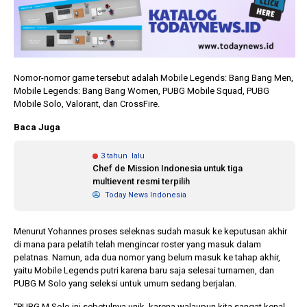
Nomor-nomor game tersebut adalah Mobile Legends: Bang Bang Men,
Mobile Legends: Bang Bang Women, PUBG Mobile Squad, PUBG
Mobile Solo, Valorant, dan CrossFire.
Baca Juga
3 tahun lalu
Chef de Mission Indonesia untuk tiga
multievent resmi terpilih
Today News Indonesia
Menurut Yohannes proses seleknas sudah masuk ke keputusan akhir
di mana para pelatih telah mengincar roster yang masuk dalam
pelatnas. Namun, ada dua nomor yang belum masuk ke tahap akhir,
yaitu Mobile Legends putri karena baru saja selesai turnamen, dan
PUBG M Solo yang seleksi untuk umum sedang berjalan.
“PUBG M Solo ini sebetulnya unik, karena walaupun kita sangat kenal