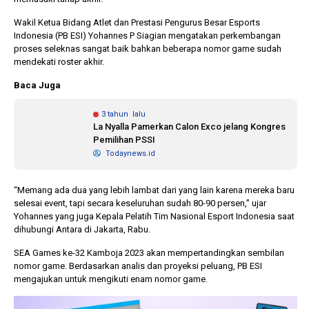
Wakil Ketua Bidang Atlet dan Prestasi Pengurus Besar Esports
Indonesia (PB ESI) Yohannes P Siagian mengatakan perkembangan
10 bulan lalu
1 tahun lalu
proses seleknas sangat baik bahkan beberapa nomor game sudah
KPU Batalkan
Banyak Kepa
mendekati roster akhir.
Keputusan Dokumen
Terjerat Kor
Capres-Cawapres
Legislator Ko
Baca Juga
Dirahasiakan
Dorong Pilk
DPRD
3 tahun lalu
La Nyalla Pamerkan Calon Exco jelang Kongres
Pemilihan PSSI
Todaynews.id
“Memang ada dua yang lebih lambat dari yang lain karena mereka baru
selesai event, tapi secara keseluruhan sudah 80-90 persen,” ujar
Yohannes yang juga Kepala Pelatih Tim Nasional Esport Indonesia saat
dihubungi Antara di Jakarta, Rabu.
SEA Games ke-32 Kamboja 2023 akan mempertandingkan sembilan
nomor game. Berdasarkan analis dan proyeksi peluang, PB ESI
mengajukan untuk mengikuti enam nomor game.