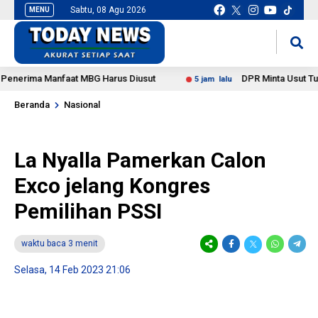
Sabtu, 08 Agu 2026
MENU
situs slot gacor
mancingduit
ima Manfaat MBG Harus Diusut
DPR Minta Usut Tuntas Ja
5 jam lalu
Beranda
Nasional
La Nyalla Pamerkan Calon
Exco jelang Kongres
Pemilihan PSSI
waktu baca 3 menit
Selasa, 14 Feb 2023 21:06