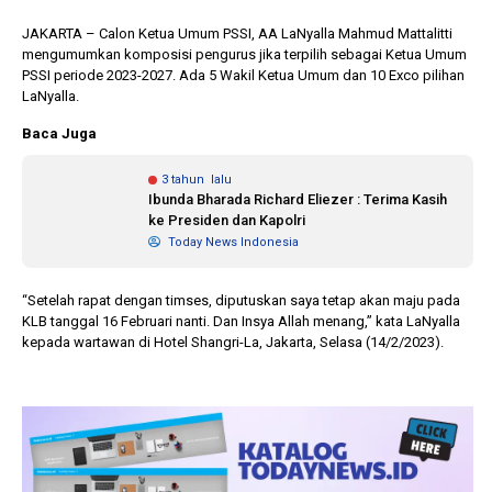
JAKARTA – Calon Ketua Umum PSSI, AA LaNyalla Mahmud Mattalitti
mengumumkan komposisi pengurus jika terpilih sebagai Ketua Umum
1 tahun lalu
10 bulan lalu
PSSI periode 2023-2027. Ada 5 Wakil Ketua Umum dan 10 Exco pilihan
Banyak Gugatan di
KPU Batalka
LaNyalla.
Pilkada 2024, Legislator
Keputusan 
Ragukan SDM Bawaslu
Capres-Caw
Baca Juga
Dirahasiaka
3 tahun lalu
Ibunda Bharada Richard Eliezer : Terima Kasih
ke Presiden dan Kapolri
Today News Indonesia
“Setelah rapat dengan timses, diputuskan saya tetap akan maju pada
KLB tanggal 16 Februari nanti. Dan Insya Allah menang,” kata LaNyalla
kepada wartawan di Hotel Shangri-La, Jakarta, Selasa (14/2/2023).