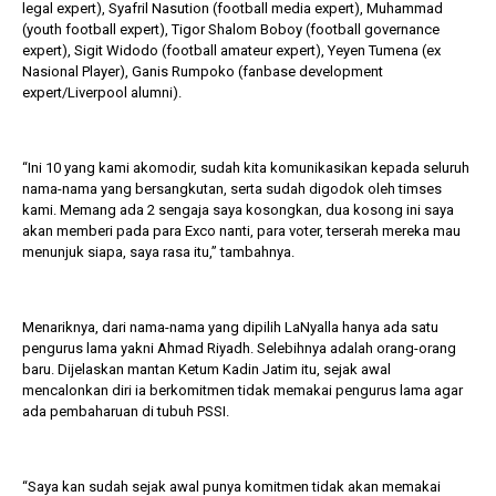
legal expert), Syafril Nasution (football media expert), Muhammad
(youth football expert), Tigor Shalom Boboy (football governance
expert), Sigit Widodo (football amateur expert), Yeyen Tumena (ex
Nasional Player), Ganis Rumpoko (fanbase development
expert/Liverpool alumni).
“Ini 10 yang kami akomodir, sudah kita komunikasikan kepada seluruh
nama-nama yang bersangkutan, serta sudah digodok oleh timses
kami. Memang ada 2 sengaja saya kosongkan, dua kosong ini saya
akan memberi pada para Exco nanti, para voter, terserah mereka mau
menunjuk siapa, saya rasa itu,” tambahnya.
Menariknya, dari nama-nama yang dipilih LaNyalla hanya ada satu
pengurus lama yakni Ahmad Riyadh. Selebihnya adalah orang-orang
baru. Dijelaskan mantan Ketum Kadin Jatim itu, sejak awal
mencalonkan diri ia berkomitmen tidak memakai pengurus lama agar
ada pembaharuan di tubuh PSSI.
“Saya kan sudah sejak awal punya komitmen tidak akan memakai