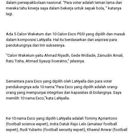
dalam persepakbolaan nasional. “Para voter adalah teman lama dan
mereka tahu kinerja saya dalam bekerja untuk sepak bola, ” katanya
lagi.
Ada 5 Calon Waketum dan 10 Calon Exco PSSI yang dipilih dan masuk
dalam komposisi LaNyalla. Hal itu berdasarkan dari aspirasi para
pendukungnya dan tim suksesnya.
“Calon Waketum yaitu Ahmad Riyadh, Gede Widiade, Zainudin Amali,
Ratu Tisha, Ahmad Syauqi Soeratno,” jelasnya.
Sementara para Exco yang dipilih oleh LaNyalla dan para voter
pendukungnya ada 10 nama.”Para Exco yang dipilih adalah orang-
orang yang mempunyai integritas dan kapasitas di bidangnya. Saya
memilih 10 nama Exco,”kata LaNyalla.
Ke-10 nama Exco yang dipilih LaNyalla adalah Tommy Apriantono
(football science expert), Indra Datuk Rajo Lelo (amateur football
expert), Rudi Yulianto (football security expert), Khaerul Anwar (football