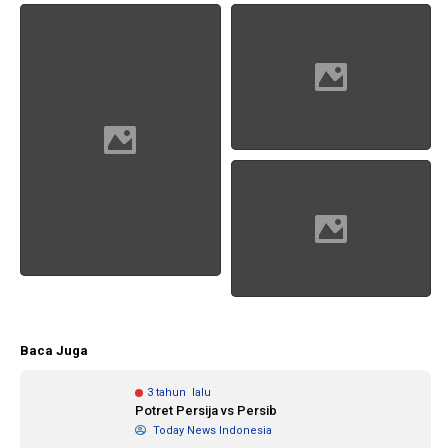
1 tahun lalu
10 bulan lalu
Banyak Gugatan di
KPU Batalka
Pilkada 2024, Legislator
Keputusan 
Ragukan SDM Bawaslu
Capres-Caw
Dirahasiaka
Baca Juga
3 tahun lalu
Potret Persija vs Persib
Today News Indonesia