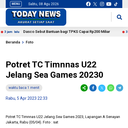
Sabtu, 08 Agu 2026
MENU
situs slot gacor
mancingduit
Dasco Sebut Bantuan bagi TPKS Capai Rp200 Miliar
jam lalu
3 jam 
Beranda
Foto
Potret TC Timnnas U22
Jelang Sea Games 20230
waktu baca 1 menit
Rabu, 5 Apr 2023 22:33
Potret TC Timnnas U22 Jelang Sea Games 2023, Lapangan A Senayan
Jakarta, Rabu (05/04). Foto : sat