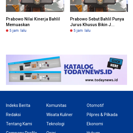
Prabowo Nilai Kinerja Bahlil
Prabowo Sebut Bahlil Punya
Memuaskan
Jurus Khusus Bikin J...
5 jam lalu
5 jam lalu
Indeks Berita
Komunitas
Otomotif
Redaksi
Wisata Kuliner
Pilpres & Pilkada
Tentang Kami
Teknologi
Ekonomi
Company Profile
Opini
Hukum