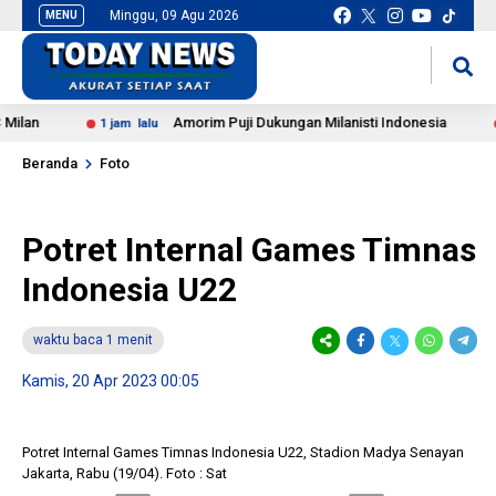
Minggu, 09 Agu 2026
MENU
situs slot gacor
mancingduit
an
Amorim Puji Dukungan Milanisti Indonesia
1 jam lalu
2 
Beranda
Foto
Potret Internal Games Timnas
Indonesia U22
waktu baca 1 menit
Kamis, 20 Apr 2023 00:05
Potret Internal Games Timnas Indonesia U22, Stadion Madya Senayan
Jakarta, Rabu (19/04). Foto : Sat